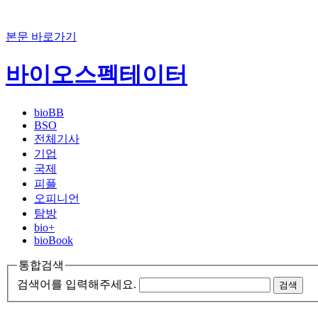
본문 바로가기
바이오스펙테이터
bioBB
BSO
전체기사
기업
국제
피플
오피니언
탐방
bio+
bioBook
통합검색
검색어를 입력해주세요.
검색