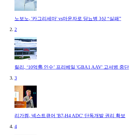
노보노, '카그리세마' vs마운자로 당뇨병 3상 “실패”
2
릴리, ‘10억弗 인수’ 프리베일 'GBA1 AAV' 고셔병 중단
3
리가켐, 넥스트큐어 'B7-H4 ADC' 단독개발 권리 확보
4