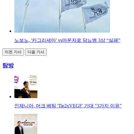
노보노, '카그리세마' vs마운자로 당뇨병 3상 “실패”
이전 기사
다음 기사
탐방
인제니아, 머크 베팅 'Tie2xVEGF' 기대 "3가지 이유"