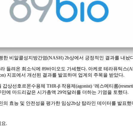
’으로 진행한 비알콜성지방간염(NASH) 2b상에서 긍정적인 결과를 내놨다
온 희소식에 89바이오도 가세했다. 아케로 테라퓨틱스(Akero Th
resolution) 지표에서 개선된 결과를 발표하며 업계의 주목을 받았다.
해 12월 갑상선호르몬수용체 THR-β 작용제(agonist) ‘레스메티롬(r
루만에 마드리갈은 시가총액 29억달러를 더하는 기염을 토했다.
퍼민의 효능 및 안전성을 평가한 임상2b상 탑라인 데이터를 발표했다.
요.