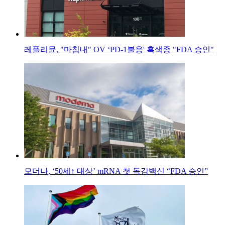
레플리뮨, "마침내" OV ‘PD-1불응' 흑색종 "FDA 승인"
모더나, ‘50세↑ 대상’ mRNA 첫 독감백신 “FDA 승인”