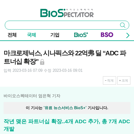
본문 바로가기
주요 메뉴
바이오스펙테이터
통
검색
합
검
전체
국제
기업
색
기사본문
마크로제닉스, 시나픽스와 22억弗 딜 “ADC 파
트너십 확장”
입력 2023-03-16 07:09
수정 2023-03-16 09:01
작게
크게
바이오스펙테이터 엄은혁 기자
이 기사는
'유료 뉴스서비스 BioS+'
기사입니다.
작년 맺은 파트너십 확장..4개 ADC 추가, 총 7개 ADC
개발