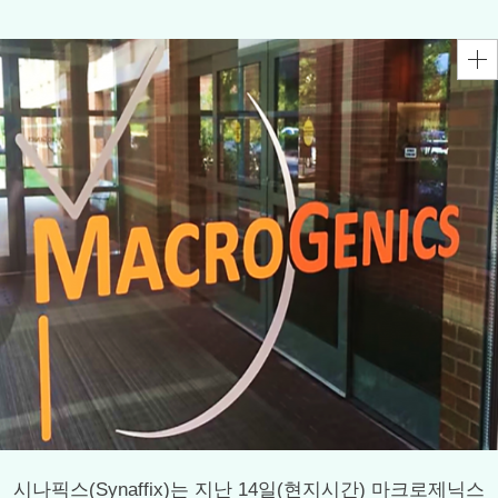
시나픽스(Synaffix)는 지난 14일(현지시간) 마크로제닉스