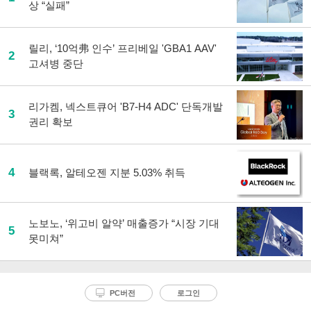
상 “실패”
유
하
기
릴리, ‘10억弗 인수’ 프리베일 'GBA1 AAV'
2
고셔병 중단
리가켐, 넥스트큐어 'B7-H4 ADC' 단독개발
3
권리 확보
4
블랙록, 알테오젠 지분 5.03% 취득
노보노, ‘위고비 알약’ 매출증가 “시장 기대
5
못미쳐”
PC버전
로그인