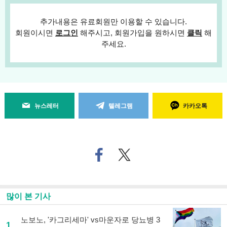
추가내용은 유료회원만 이용할 수 있습니다.
회원이시면
로그인
해주시고, 회원가입을 원하시면
클릭
해
주세요.
뉴스레터
텔레그램
카카오톡
페
트위
이
터로
스
기사
북
공유
으
하기
많이 본 기사
로
기
사
노보노, '카그리세마' vs마운자로 당뇨병 3
1
공