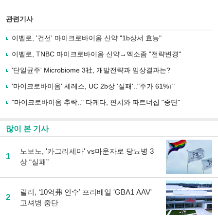
스
기사
북
공유
관련기사
으
하기
로
이벨로, '건선' 마이크로바이옴 신약 "1b상서 효능"
기
사
이벨로, TNBC 마이크로바이옴 신약→엑소좀 "전략변경"
공
유
'단일균주' Microbiome 3社, 개발전략과 임상결과는?
하
'마이크로바이옴' 세레스, UC 2b상 '실패'.."주가 61%↓"
기
"마이크로바이옴 추락.." 다케다, 핀치와 파트너십 "중단"
많이 본 기사
노보노, '카그리세마' vs마운자로 당뇨병 3
1
상 “실패”
릴리, ‘10억弗 인수’ 프리베일 'GBA1 AAV'
2
고셔병 중단