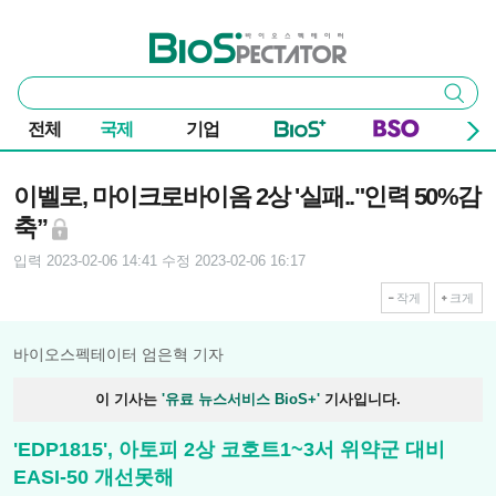
본문 바로가기
주요 메뉴
바이오스펙테이터
통
검색
합
검
전체
국제
기업
색
기사본문
이벨로, 마이크로바이옴 2상 '실패.."인력 50%감
축”
입력 2023-02-06 14:41
수정 2023-02-06 16:17
작게
크게
바이오스펙테이터 엄은혁 기자
이 기사는
'유료 뉴스서비스 BioS+'
기사입니다.
'EDP1815', 아토피 2상 코호트1~3서 위약군 대비
EASI-50 개선못해