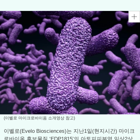
(이벨로 마이크로바이옴 소개영상 참고)
이벨로(Evelo Biosciences)는 지난1일(현지시간) 마이크
로바이옴 후보물질 ‘EDP1815’의 아토피피부염 임상2상