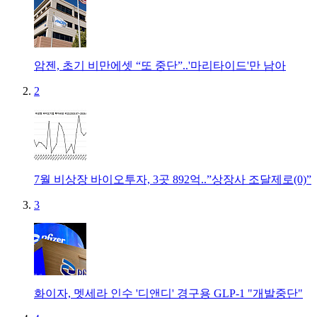
암젠, 초기 비만에셋 “또 중단”..'마리타이드'만 남아
2
7월 비상장 바이오투자, 3곳 892억..”상장사 조달제로(0)”
3
화이자, 멧세라 인수 '디앤디' 경구용 GLP-1 "개발중단"