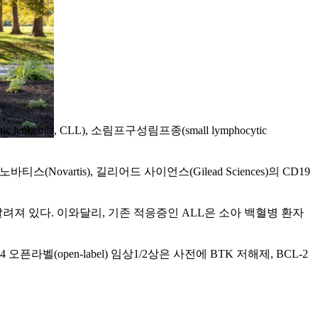
ytic leukemia, CLL), 소림프구성림프종(small lymphocytic
artis), 길리어드 사이언스(Gilead Sciences)의 CD19
려져 있다. 이와달리, 기존 적응증인 ALL은 소아 백혈병 환자
오픈라벨(open-label) 임상1/2상은 사전에 BTK 저해제, BCL-2