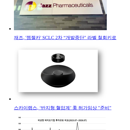
재즈, '젭젤카' SCLC 2차 “개발중단" 라벨 철회키로
스카이랩스, ‘반지형 혈압계’ 美 허가임상 "준비"