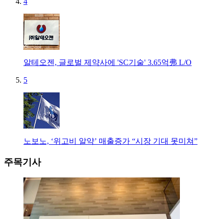
4
알테오젠, 글로벌 제약사에 'SC기술' 3.65억弗 L/O
5
노보노, ‘위고비 알약’ 매출증가 “시장 기대 못미쳐”
주목기사