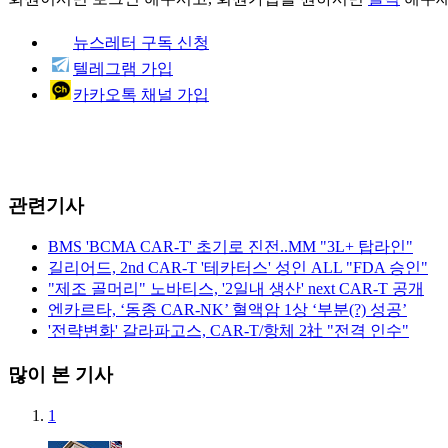
뉴스레터 구독 신청
텔레그램 가입
카카오톡 채널 가입
관련기사
BMS 'BCMA CAR-T' 초기로 진전..MM "3L+ 탑라인"
길리어드, 2nd CAR-T '테카터스' 성인 ALL "FDA 승인"
"제조 골머리" 노바티스, '2일내 생산' next CAR-T 공개
엔카르타, ‘동종 CAR-NK’ 혈액암 1상 ‘부분(?) 성공’
'전략변화' 갈라파고스, CAR-T/항체 2社 "전격 인수"
많이 본 기사
1