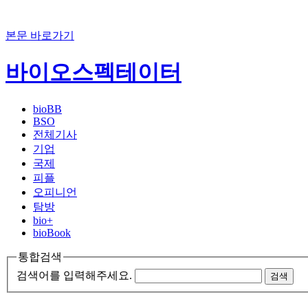
본문 바로가기
바이오스펙테이터
bioBB
BSO
전체기사
기업
국제
피플
오피니언
탐방
bio+
bioBook
통합검색
검색어를 입력해주세요.
검색