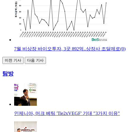
7월 비상장 바이오투자, 3곳 892억..상장사 조달제로(0)
이전 기사
다음 기사
탐방
인제니아, 머크 베팅 'Tie2xVEGF' 기대 "3가지 이유"