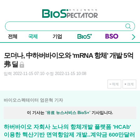
본문 바로가기
주요 메뉴
바이오스펙테이터
통
검색
합
검
전체
국제
기업
색
기사본문
모더나, 中하버바이오와 ‘mRNA 항체' 개발 5억
弗 딜
입력 2022-11-15 07:10
수정 2022-11-15 10:08
작게
크게
바이오스펙테이터 엄은혁 기자
이 기사는
'유료 뉴스서비스 BioS+'
기사입니다.
하버바이오 자회사 노나의 항체개발 플랫폼 'HCAb'
이용한 핵산기반 면역항암제 개발..계약금 600만달러