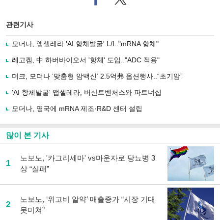
이
터로
스
기사
북
공유
관련기사
으
하기
로
모더나, 앱셀레라 'AI 항체발굴' L/I.."mRNA 항체"
기
사
레고켐, 中 하버바이오서 '항체' 도입.."ADC 적용"
공
유
머크, 모더나 ‘맞춤형 암백신’ 2.5억弗 옵션행사..“초기암”
하
'AI 항체발굴' 앱셀레라, 버산트벤처스와 파트너십
기
모더나, 영국에 mRNA 제조·R&D 센터 설립
많이 본 기사
노보노, '카그리세마' vs마운자로 당뇨병 3
1
상 “실패”
노보노, ‘위고비 알약’ 매출증가 “시장 기대
2
못미쳐”