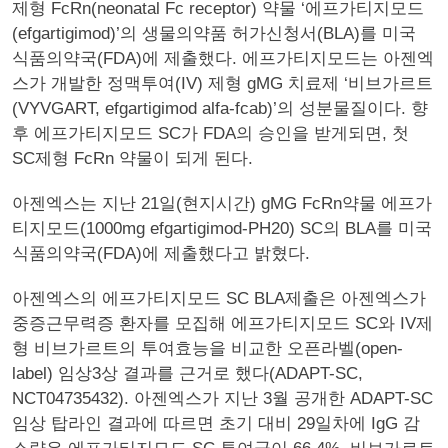
제형 FcRn(neonatal Fc receptor) 약물 ‘에프가티지모드
(efgartigimod)’의 생물의약품 허가신청서(BLA)를 미국
식품의약국(FDA)에 제출했다. 에프가티지모드는 아젠엑
스가 개발한 정맥투여(IV) 제형 gMG 치료제 ‘비브가르트
(VYVGART, efgartigimod alfa-fcab)’의 성분물질이다. 향
후 에프가티지모드 SC가 FDA의 승인을 받게되면, 첫
SC제형 FcRn 약물이 되게 된다.
아젠엑스는 지난 21일(현지시간) gMG FcRn약물 에프가
티지모드(1000mg efgartigimod-PH20) SC의 BLA를 미국
식품의약국(FDA)에 제출했다고 밝혔다.
아젠엑스의 에프가티지모드 SC BLA제출은 아젠엑스가
중증근무력증 환자를 모집해 에프가티지모드 SC와 IV제
형 비브가르트의 투여효능을 비교한 오픈라벨(open-
label) 임상3상 결과를 근거로 했다(ADAPT-SC,
NCT04735432). 아젠엑스가 지난 3월 공개한 ADAPT-SC
임상 탑라인 결과에 따르면 초기 대비 29일차에 IgG 감