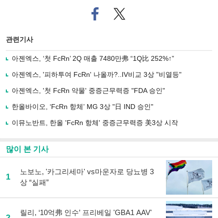
페
트위
이
터로
스
기사
북
공유
관련기사
으
하기
로
아젠엑스, ‘첫 FcRn’ 2Q 매출 7480만弗 “1Q比 252%↑”
기
사
아젠엑스, '피하투여 FcRn' 나올까?..IV비교 3상 "비열등"
공
유
아젠엑스, '첫 FcRn 약물' 중증근무력증 "FDA 승인"
하
한올바이오, ‘FcRn 항체’ MG 3상 "日 IND 승인"
기
이뮤노반트, 한올 'FcRn 항체' 중증근무력증 美3상 시작
많이 본 기사
노보노, '카그리세마' vs마운자로 당뇨병 3
1
상 “실패”
릴리, ‘10억弗 인수’ 프리베일 'GBA1 AAV'
2