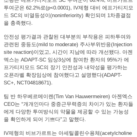
소량은 에프가티지모드 SC 투여군이 66.4%, 비브가르트
투여군은 62.2%로(p<0.0001), IV제형 대비 에프가티지모
드 SC의 비열등성이(noninferiority) 확인되며 1차종결점
을 충족했다.
안전성 평가결과 관찰된 대부분의 부작용은 피하투여와
관련된 중등도(mild to moderate) 주사부위반응(Injection
site reaction)이었고, 시간이 지남에 따라 개선됐다. 아젠
엑스는 ADAPT-SC 임상3상에 참여한 환자의 95%가 에
프가티지모드 SC의 장기 안전성과 내약성을 평가하는
오픈라벨 확장임상에 참여했다고 설명했다(ADAPT-
SC+, NCT04818671).
팀 반 하우베르메이렌(Tim Van Hauwermeiren) 아젠엑스
CEO는 “개개인마다 중증근무력증의 차이가 있는 환자들
에게 다양한 투여방식의 약물을 제공할 수 있는 가능성
을 확인하게 되어 기쁘다”고 말했다.
IV제형의 비브가르트는 아세틸콜린수용체(acetylcholine