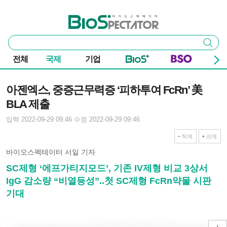
본문 바로가기
주요 메뉴
바이오스펙테이터
통
검색
합
검
전체
국제
기업
색
기사본문
아젠엑스, 중증근무력증 ‘피하투여 FcRn’ 美
BLA 제출
입력 2022-09-29 09:46
수정 2022-09-29 09:46
작게
크게
바이오스펙테이터 서일 기자
SC제형 ‘에프가티지모드’, 기존 IV제형 비교 3상서
IgG 감소량 “비열등성”..첫 SC제형 FcRn약물 시판
기대