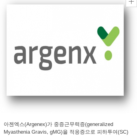
아젠엑스(Argenex)가 중증근무력증(generalized
Myasthenia Gravis, gMG)을 적응증으로 피하투여(SC)