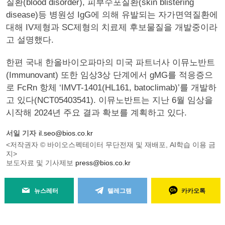
질환(blood disorder), 피부수포질환(skin blistering
disease)등 병원성 IgG에 의해 유발되는 자가면역질환에
대해 IV제형과 SC제형의 치료제 후보물질을 개발중이라
고 설명했다.
한편 국내 한올바이오파마의 미국 파트너사 이뮤노반트
(Immunovant) 또한 임상3상 단계에서 gMG를 적응증으
로 FcRn 항체 ‘IMVT-1401(HL161, batoclimab)’를 개발하
고 있다(NCT05403541). 이뮤노반트는 지난 6월 임상을
시작해 2024년 주요 결과 확보를 계획하고 있다.
서일 기자
il.seo@bios.co.kr
<저작권자 © 바이오스펙테이터 무단전재 및 재배포, AI학습 이용 금
지>
보도자료 및 기사제보
press@bios.co.kr
뉴스레터
텔레그램
카카오톡