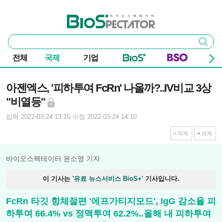
본문 바로가기
주요 메뉴
바이오스펙테이터
통
검색
합
검
전체
국제
기업
색
기사본문
아젠엑스, '피하투여 FcRn' 나올까?..IV비교 3상
"비열등"
입력 2022-03-24 13:15
수정 2022-03-24 14:10
작게
크게
바이오스펙테이터 윤소영 기자
이 기사는
'유료 뉴스서비스 BioS+'
기사입니다.
FcRn 타깃 항체절편 '에프가티지모드', IgG 감소율 피
하투여 66.4% vs 정맥투여 62.2%..올해 내 피하투여