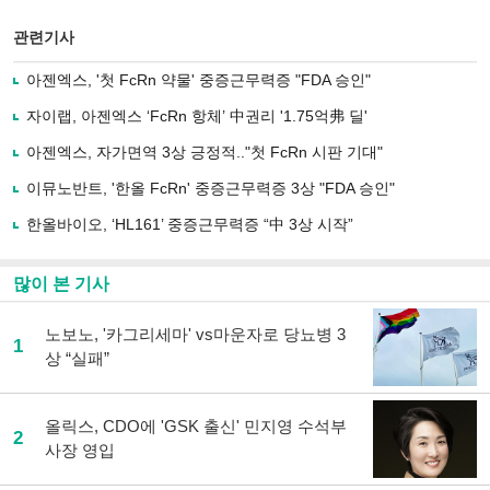
스
기사
북
공유
관련기사
으
하기
로
아젠엑스, '첫 FcRn 약물' 중증근무력증 "FDA 승인"
기
사
자이랩, 아젠엑스 ‘FcRn 항체’ 中권리 '1.75억弗 딜'
공
유
아젠엑스, 자가면역 3상 긍정적.."첫 FcRn 시판 기대"
하
이뮤노반트, '한올 FcRn' 중증근무력증 3상 "FDA 승인"
기
한올바이오, ‘HL161’ 중증근무력증 “中 3상 시작”
많이 본 기사
노보노, '카그리세마' vs마운자로 당뇨병 3
1
상 “실패”
올릭스, CDO에 'GSK 출신' 민지영 수석부
2
사장 영입