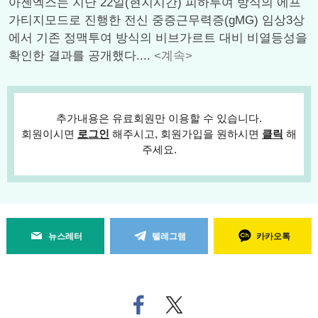
아젠엑스는 지난 22일(현지시간) 피하투여 방식의 에프
가티지모드로 진행한 전신 중증근무력증(gMG) 임상3상
에서 기존 정맥투여 방식의 비브가르트 대비 비열등성을
확인한 결과를 공개했다....
<계속>
추가내용은 유료회원만 이용할 수 있습니다.
회원이시면
로그인
해주시고, 회원가입을 원하시면
클릭
해
주세요.
뉴스레터
텔레그램
카카오톡
페
트위
이
터로