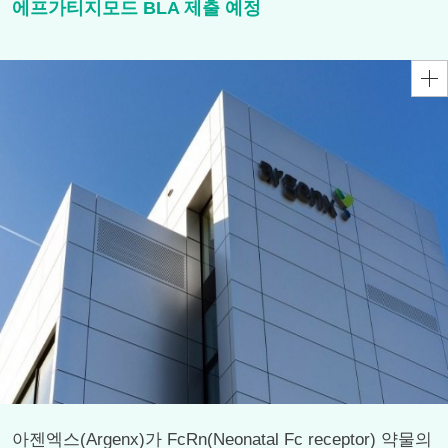
에프가티지모드 BLA 제출 예정
아젠엑스(Argenx)가 FcRn(Neonatal Fc receptor) 약물의