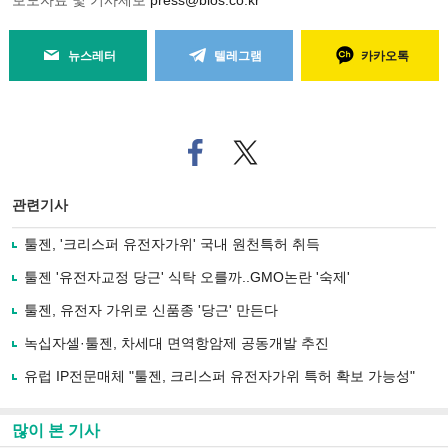
보도자료 및 기사제보
press@bios.co.kr
뉴스레터
텔레그램
카카오톡
페
트위
이
터로
스
기사
북
공유
관련기사
으
하기
로
툴젠, '크리스퍼 유전자가위' 국내 원천특허 취득
기
사
툴젠 '유전자교정 당근' 식탁 오를까..GMO논란 '숙제'
공
유
툴젠, 유전자 가위로 신품종 '당근' 만든다
하
녹십자셀·툴젠, 차세대 면역항암제 공동개발 추진
기
유럽 IP전문매체 "툴젠, 크리스퍼 유전자가위 특허 확보 가능성"
많이 본 기사