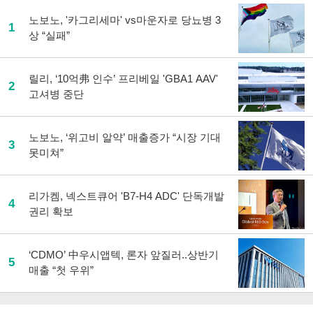
노보노, '카그리세마' vs마운자로 당뇨병 3
1
상 “실패”
릴리, ‘10억弗 인수’ 프리베일 'GBA1 AAV'
2
고셔병 중단
노보노, ‘위고비 알약’ 매출증가 “시장 기대
3
못미쳐”
리가켐, 넥스트큐어 'B7-H4 ADC' 단독개발
4
권리 확보
‘CDMO’ 中우시앱텍, 론자 앞질러..상반기
5
매출 “첫 우위”