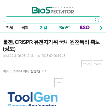
본문 바로가기
주요 메뉴
바이오스펙테이터
통
검색
합
검
전체
국제
기업
색
기사본문
툴젠, CRISPR 유전자가위 국내 원천특허 확보
(상보)
입력 2016-09-06 10:16
수정 2016-09-06 10:16
작게
크게
바이오스펙테이터 장종원 기자