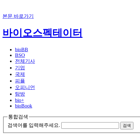
본문 바로가기
바이오스펙테이터
bioBB
BSO
전체기사
기업
국제
피플
오피니언
탐방
bio+
bioBook
통합검색
검색어를 입력해주세요.
검색