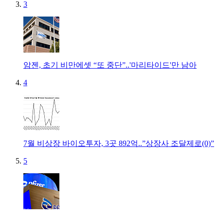
3
암젠, 초기 비만에셋 “또 중단”..'마리타이드'만 남아
4
7월 비상장 바이오투자, 3곳 892억..”상장사 조달제로(0)”
5