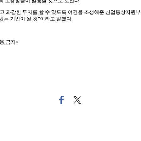
명의 고용창출이 발생할 것으로 보인다.
 과감한 투자를 할 수 있도록 여건을 조성해준 산업통상자원부와
있는 기업이 될 것”이라고 말했다.
용 금지>
페
트
이
위
스
터
북
로
으
기
로
사
기
공