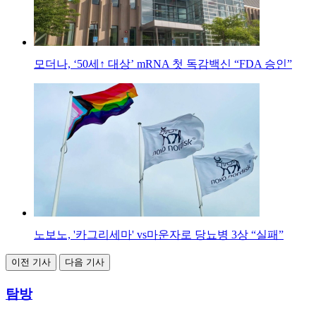
모더나, ‘50세↑ 대상’ mRNA 첫 독감백신 “FDA 승인”
노보노, '카그리세마' vs마운자로 당뇨병 3상 “실패”
이전 기사
다음 기사
탐방