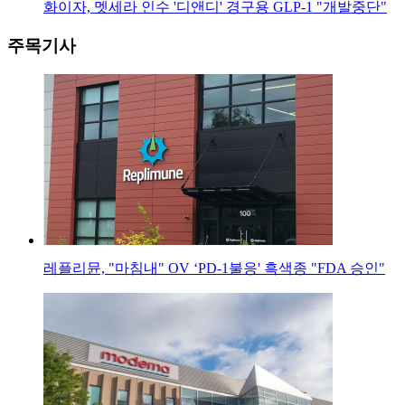
화이자, 멧세라 인수 '디앤디' 경구용 GLP-1 "개발중단"
주목기사
레플리뮨, "마침내" OV ‘PD-1불응' 흑색종 "FDA 승인"