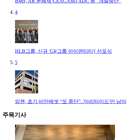
BMS, AR 분해제·CEACAM5 ADC 등 "개발중단"
4
HLB그룹, 신규 'GI(그룹 아이덴티티)' 선포식
5
암젠, 초기 비만에셋 “또 중단”..'마리타이드'만 남아
주목기사