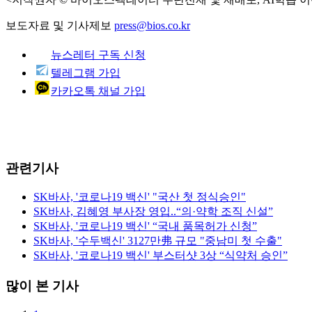
보도자료 및 기사제보
press@bios.co.kr
뉴스레터 구독 신청
텔레그램 가입
카카오톡 채널 가입
관련기사
SK바사, '코로나19 백신' "국산 첫 정식승인"
SK바사, 김혜영 부사장 영입..“의·약학 조직 신설”
SK바사, '코로나19 백신' “국내 품목허가 신청”
SK바사, '수두백신' 3127만弗 규모 "중남미 첫 수출"
SK바사, '코로나19 백신' 부스터샷 3상 “식약처 승인”
많이 본 기사