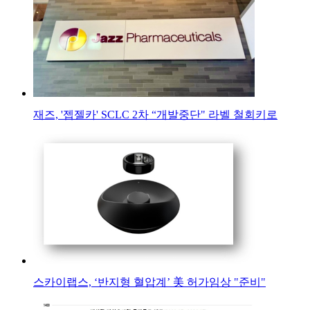
재즈, '젭젤카' SCLC 2차 “개발중단" 라벨 철회키로
스카이랩스, ‘반지형 혈압계’ 美 허가임상 "준비"