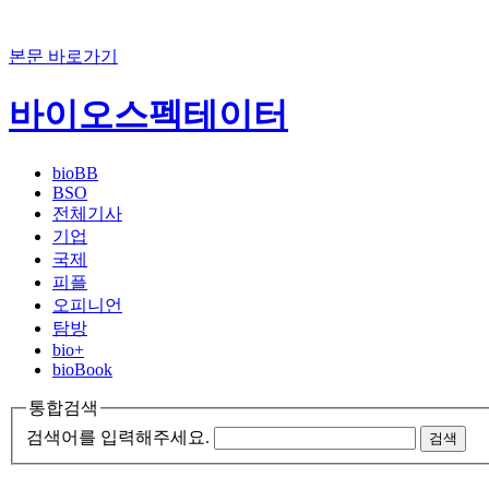
본문 바로가기
바이오스펙테이터
bioBB
BSO
전체기사
기업
국제
피플
오피니언
탐방
bio+
bioBook
통합검색
검색어를 입력해주세요.
검색