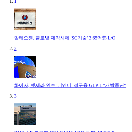
1
알테오젠, 글로벌 제약사에 'SC기술' 3.65억弗 L/O
2
화이자, 멧세라 인수 '디앤디' 경구용 GLP-1 "개발중단"
3