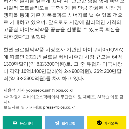
허가와 출시를 앞두게 됐다”며 “탄탄한 항암 항체 바이오
시밀러 포트폴리오를 구축하게 된 만큼 강화된 시장 경
쟁력을 통해 기존 제품들과도 시너지를 낼 수 있을 것으
로 기대하고 있으며, 앞으로도 시장에 합리적인 가격의
고품질 바이오의약품 공급을 진행할 수 있도록 최선을
다하겠다”고 말했다.
한편 글로벌의약품 시장조사 기관인 아이큐비아(IQVIA)
에 따르면 2021년 글로벌 베바시주맙 시장 규모는 64억
1300만달러(약 8조3300억원)로, 그 중 유럽과 미국시장
이 각각 16억1400만달러(약 2조900억원), 26억200만달
러(약 3조3800억원)를 차지하고 있다.
서윤석 기자
yoonseok.suh@bios.co.kr
<저작권자 © 바이오스펙테이터 무단전재 및 재배포, AI학습 이용 금
지>
보도자료 및 기사제보
press@bios.co.kr
뉴스레터
텔레그램
카카오톡