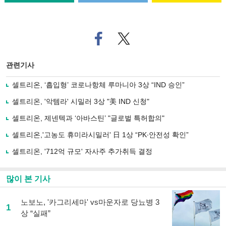
페
트위
이
터로
스
기사
북
공유
관련기사
으
하기
로
셀트리온, ‘흡입형’ 코로나항체 루마니아 3상 “IND 승인”
기
사
셀트리온, '악템라' 시밀러 3상 "美 IND 신청"
공
유
셀트리온, 제넨텍과 ‘아바스틴’ "글로벌 특허합의"
하
셀트리온,'고농도 휴미라시밀러' 日 1상 “PK∙안전성 확인”
기
셀트리온, '712억 규모' 자사주 추가취득 결정
많이 본 기사
노보노, '카그리세마' vs마운자로 당뇨병 3
1
상 “실패”