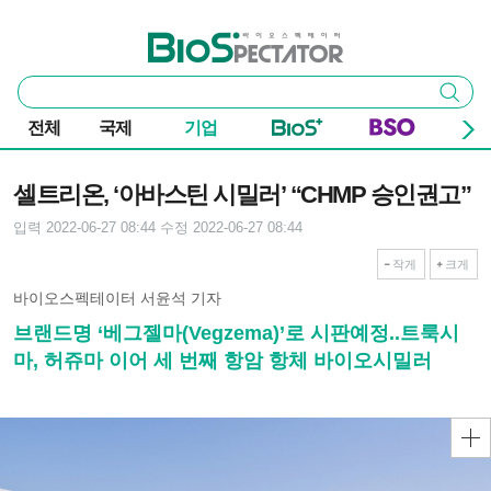
본문 바로가기
주요 메뉴
바이오스펙테이터
통
검색
합
검
전체
국제
기업
색
기사본문
셀트리온, ‘아바스틴 시밀러’ “CHMP 승인권고”
입력 2022-06-27 08:44
수정 2022-06-27 08:44
작게
크게
바이오스펙테이터 서윤석 기자
브랜드명 ‘베그젤마(Vegzema)’로 시판예정..트룩시
마, 허쥬마 이어 세 번째 항암 항체 바이오시밀러