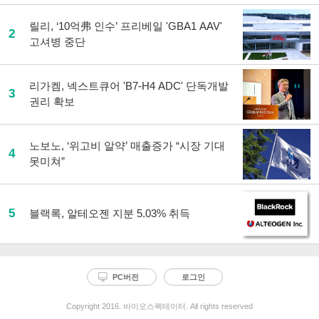
릴리, ‘10억弗 인수’ 프리베일 'GBA1 AAV'
2
고셔병 중단
리가켐, 넥스트큐어 'B7-H4 ADC' 단독개발
3
권리 확보
노보노, ‘위고비 알약’ 매출증가 “시장 기대
4
못미쳐”
5
블랙록, 알테오젠 지분 5.03% 취득
PC버전
로그인
Copyright 2016. 바이오스펙테이터. All rights reserved