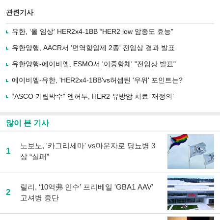
스
기사
북
공유
관련기사
으
하기
로
유한, ‘올 임상’ HER2x4-1BB “HER2 low 암종도 효능”
기
사
유한양행, AACR서 '면역항암제 2종' 전임상 결과 발표
공
유
유한양행-에이비엘, ESMO서 '이중항체' "전임상 발표"
하
에이비엘-유한, 'HER2x4-1BB'vs허셉틴 '우위' 포인트는?
기
“ASCO 기립박수” 엔허투, HER2 유방암 치료 ‘재정의’
많이 본 기사
노보노, '카그리세마' vs마운자로 당뇨병 3
1
상 “실패”
릴리, ‘10억弗 인수’ 프리베일 'GBA1 AAV'
2
고셔병 중단