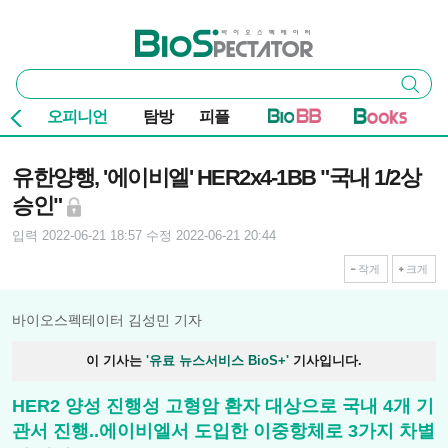
본문 바로가기
주요 메뉴
바이오스펙테이터
통
검색
합
검
오피니언
탐방
피플
색
기사본문
유한양행, '에이비엘' HER2x4-1BB "국내 1/2상
승인"
입력 2022-06-21 18:57
수정 2022-06-21 20:44
작게
크게
바이오스펙테이터 김성민 기자
이 기사는
'유료 뉴스서비스 BioS+'
기사입니다.
HER2 양성 진행성 고형암 환자 대상으로 국내 4개 기
관서 진행..에이비엘서 도입한 이중항체로 3가지 차별