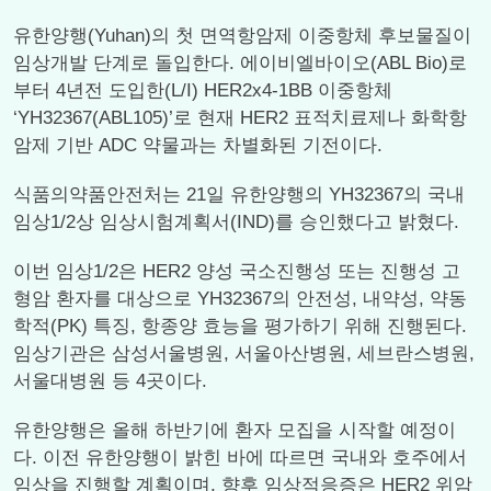
유한양행(Yuhan)의 첫 면역항암제 이중항체 후보물질이
임상개발 단계로 돌입한다. 에이비엘바이오(ABL Bio)로
부터 4년전 도입한(L/I) HER2x4-1BB 이중항체
‘YH32367(ABL105)’로 현재 HER2 표적치료제나 화학항
암제 기반 ADC 약물과는 차별화된 기전이다.
식품의약품안전처는 21일 유한양행의 YH32367의 국내
임상1/2상 임상시험계획서(IND)를 승인했다고 밝혔다.
이번 임상1/2은 HER2 양성 국소진행성 또는 진행성 고
형암 환자를 대상으로 YH32367의 안전성, 내약성, 약동
학적(PK) 특징, 항종양 효능을 평가하기 위해 진행된다.
임상기관은 삼성서울병원, 서울아산병원, 세브란스병원,
서울대병원 등 4곳이다.
유한양행은 올해 하반기에 환자 모집을 시작할 예정이
다. 이전 유한양행이 밝힌 바에 따르면 국내와 호주에서
임상을 진행할 계획이며, 향후 임상적응증은 HER2 위암