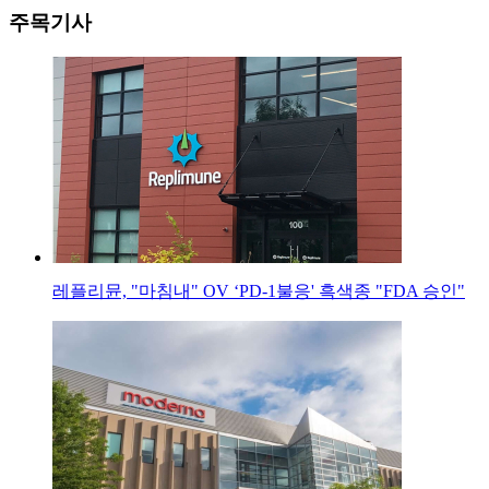
주목기사
레플리뮨, "마침내" OV ‘PD-1불응' 흑색종 "FDA 승인"