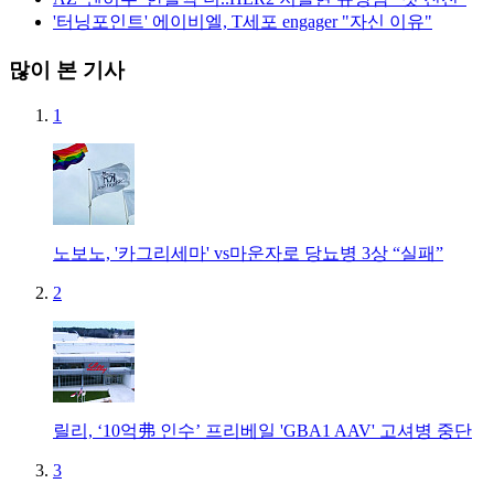
'터닝포인트' 에이비엘, T세포 engager "자신 이유"
많이 본 기사
1
노보노, '카그리세마' vs마운자로 당뇨병 3상 “실패”
2
릴리, ‘10억弗 인수’ 프리베일 'GBA1 AAV' 고셔병 중단
3