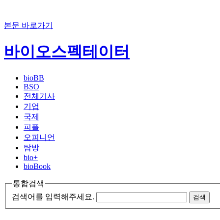
본문 바로가기
바이오스펙테이터
bioBB
BSO
전체기사
기업
국제
피플
오피니언
탐방
bio+
bioBook
통합검색
검색어를 입력해주세요.
검색