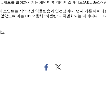
세포를 활성화시키는 개념이며, 에이비엘바이오(ABL Bio)와 
포인트는 지속적인 약물반응과 안전성이다. 먼저 기존 데이터로 전임상 재
았으며 이는 HER2 항체 ‘허셉틴’과 차별화되는 데이터다....
<
요.
페
트
이
위
스
터
북
로
으
기
로
사
기
공
사
유