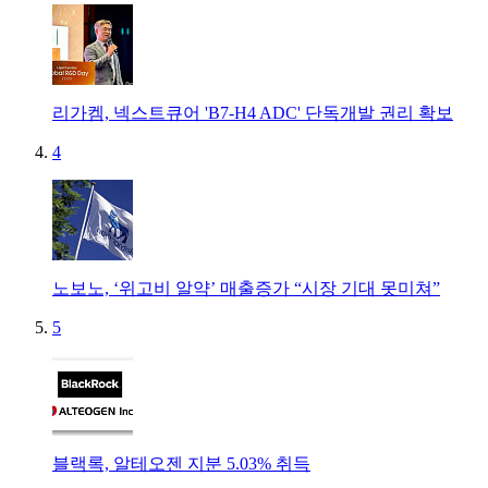
리가켐, 넥스트큐어 'B7-H4 ADC' 단독개발 권리 확보
4
노보노, ‘위고비 알약’ 매출증가 “시장 기대 못미쳐”
5
블랙록, 알테오젠 지분 5.03% 취득