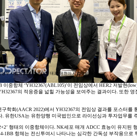
성우 사업개발 팀장, 윤태원 대표, 권현아 사업개발 차장
B 이중항체 ‘YH32367(ABL105)’이 전임상에서 HER2 저발현
 YH32367의 적응증을 넓힐 가능성을 보여주는 결과이다. 또
회(AACR 2022)에서 YH32367의 전임상 결과를 포스터를
다. 유한USA는 유한양행 미국법인으로 라이선싱과 투자업무를 주
결합한 ‘2+2’ 형태의 이중항체이다. NK세포 매개 ADCC 효능이 유지
존 4-1BB 항체는 전신투여시 나타나는 심각한 간독성 부작용으로