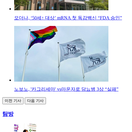
모더나, ‘50세↑ 대상’ mRNA 첫 독감백신 “FDA 승인”
노보노, '카그리세마' vs마운자로 당뇨병 3상 “실패”
이전 기사
다음 기사
탐방