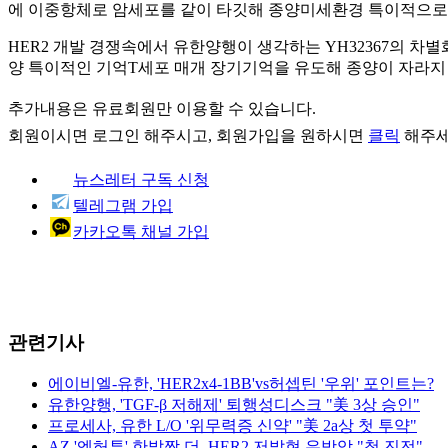
에 이중항체로 암세포를 같이 타깃해 종양미세환경 특이적으로 T
HER2 개발 경쟁속에서 유한양행이 생각하는 YH32367의 차별화 
양 특이적인 기억T세포 매개 장기기억을 유도해 종양이 자라지 않
추가내용은 유료회원만 이용할 수 있습니다.
회원이시면
로그인
해주시고, 회원가입을 원하시면
클릭
해주세
뉴스레터 구독 신청
텔레그램 가입
카카오톡 채널 가입
관련기사
에이비엘-유한, 'HER2x4-1BB'vs허셉틴 '우위' 포인트는?
유한양행, 'TGF-β 저해제' 퇴행성디스크 "美 3상 승인"
프로세사, 유한 L/O '위무력증 신약' "美 2a상 첫 투약"
AZ '엔허투' 한발짝 더..HER2 저발현 유방암 "첫 진전"