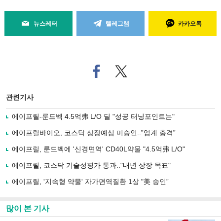
뉴스레터
텔레그램
카카오톡
페
트위
이
터로
스
기사
북
공유
관련기사
으
하기
로
에이프릴-룬드벡 4.5억弗 L/O 딜 "성공 터닝포인트는"
기
사
에이프릴바이오, 코스닥 상장예심 미승인..”업계 충격”
공
유
에이프릴, 룬드벡에 '신경면역' CD40L약물 "4.5억弗 L/O"
하
에이프릴, 코스닥 기술성평가 통과.."내년 상장 목표"
기
에이프릴, '지속형 약물' 자가면역질환 1상 "美 승인”
많이 본 기사