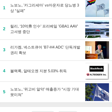
노보노, '카그리세마' vs마운자로 당뇨병 3
1
상 “실패”
릴리, ‘10억弗 인수’ 프리베일 'GBA1 AAV'
2
고셔병 중단
리가켐, 넥스트큐어 'B7-H4 ADC' 단독개발
3
권리 확보
4
블랙록, 알테오젠 지분 5.03% 취득
노보노, ‘위고비 알약’ 매출증가 “시장 기대
5
못미쳐”