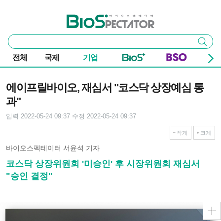
본문 바로가기
주요 메뉴
바이오스펙테이터
통
검색
합
검
전체
국제
기업
색
기사본문
에이프릴바이오, 재심서 "코스닥 상장예심 통
과"
입력 2022-05-24 09:37
수정 2022-05-24 09:37
작게
크게
바이오스펙테이터 서윤석 기자
코스닥 상장위원회 '미승인' 후 시장위원회 재심서
"승인 결정"