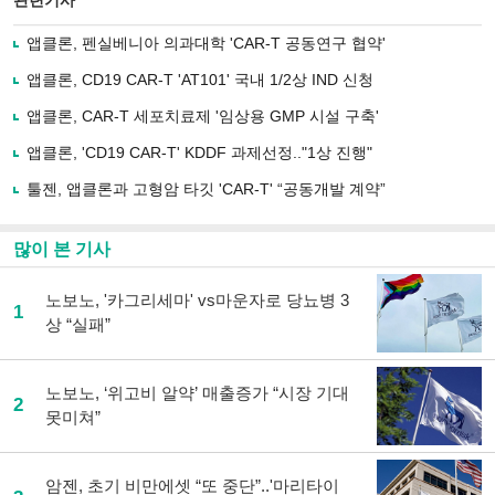
관련기사
으
하기
로
앱클론, 펜실베니아 의과대학 'CAR-T 공동연구 협약'
기
사
앱클론, CD19 CAR-T 'AT101' 국내 1/2상 IND 신청
공
유
앱클론, CAR-T 세포치료제 '임상용 GMP 시설 구축'
하
앱클론, 'CD19 CAR-T' KDDF 과제선정.."1상 진행"
기
툴젠, 앱클론과 고형암 타깃 'CAR-T' “공동개발 계약”
많이 본 기사
노보노, '카그리세마' vs마운자로 당뇨병 3
1
상 “실패”
노보노, ‘위고비 알약’ 매출증가 “시장 기대
2
못미쳐”
암젠, 초기 비만에셋 “또 중단”..'마리타이