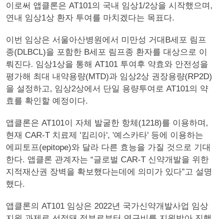
이로써 앱클론은 AT101의 국내 임상1/2상을 시작했으며,
연내 임상1상 환자 투여를 마치겠다는 목표다.
이번 임상은 서울아산병원에서 미만성 거대B세포 림프
종(DLBCL)을 포함한 B세포 림프종 환자를 대상으로 이
뤄진다. 임상1상을 통해 AT101 투여후 약효와 안전성을
평가해 최대 내약용량(MTD)과 임상2상 권장용량(RP2D)
을 설정하고, 임상2상에서 단일 용량투여로 AT101의 약
효를 확인할 예정이다.
앱클론은 AT101이 자체 발굴한 항체(1218)를 이용하며,
현재 CAR-T 치료제 '킴리아', '예스카타' 등에 이용하는
에피토프(epitope)와 달라 다른 효능을 가질 것으로 기대
한다. 앱클론 관계자는 “글로벌 CAR-T 신약개발을 위한
지적재산권 장벽을 확보했다는데에 의미가 있다”고 설명
했다.
앱클론의 AT101 임상은 2022년 국가신약개발사업 임상
지원 과제로 선정돼 정부로부터 연구비를 지원받아 진행