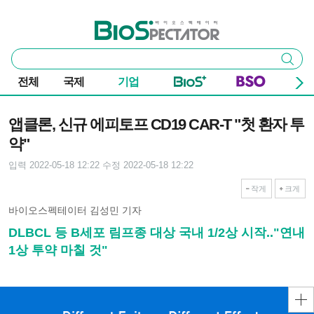
본문 바로가기
주요 메뉴
바이오스펙테이터
통
검색
합
검
전체
국제
기업
색
기사본문
앱클론, 신규 에피토프 CD19 CAR-T "첫 환자 투
약"
입력 2022-05-18 12:22
수정 2022-05-18 12:22
작게
크게
바이오스펙테이터 김성민 기자
DLBCL 등 B세포 림프종 대상 국내 1/2상 시작.."연내
1상 투약 마칠 것"