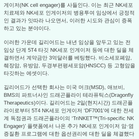
게이저(NK cell engager)를 사들인다. 이는 최근 NK세포
치료제와 NK세포 인게이저의 병용투여 임상에서 긍정적
인 결과가 잇따라 나오면서, 이러한 시도와 관심이 증폭
하고 있는 분야이다.
이러한 가운데 길리어드는 내년 임상을 앞두고 있는 전
임상 단계 5T4 타깃 NK세포 인게이저 등에 대한 딜을 체
결하면서 계약금만 3억달러를 베팅했다. 비소세포폐암,
췌장암, 유방암, 두경부편평세포암(HNSCC) 등 고형암을
타깃하는 에셋이다.
길리어드가 선택한 회사는 미국 머크(MSD), 애브비,
BMS의 파트너사인 드래곤플라이 테라퓨틱스(Dragonfly
Therapeutics)이다. 길리어드는 2일(현지시간) 드래곤플
라이로부터 5T4 NK세포 인게이저 ‘DF7001’에 대한 전세
계 독점권과 드래곤플라이의 ‘TriNKET™(Tri-specific NK
Engager)’ 플랫폼에서 나온 추가 NK세포 인게이저 암·염
증질환 프로그램에 대한 옵션권리에 대한 딜을 체결했다