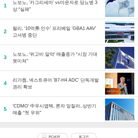
노보노, '카그리세마' vs마운자로 당뇨병 3
1
상 “실패”
릴리, ‘10억弗 인수’ 프리베일 'GBA1 AAV'
2
고셔병 중단
노보노, ‘위고비 알약’ 매출증가 “시장 기대
3
못미쳐”
리가켐, 넥스트큐어 'B7-H4 ADC' 단독개발
4
권리 확보
‘CDMO’ 中우시앱텍, 론자 앞질러..상반기
5
매출 “첫 우위”
PC버전
로그인