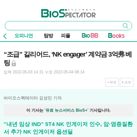
본문 바로가기
주요 메뉴
바이오스펙테이터
통
검색
합
검
오피니언
탐방
피플
색
기사본문
“조급” 길리어드, ‘NK engager’ 계약금 3억弗 베
팅
입력 2022-05-03 14:31
수정 2022-05-04 08:14
작게
크게
바이오스펙테이터 김성민 기자
이 기사는
'유료 뉴스서비스 BioS+'
기사입니다.
"내년 임상 IND" 5T4 NK 인게이저 인수, 암·염증질환
서 추가 NK 인게이저 옵션딜