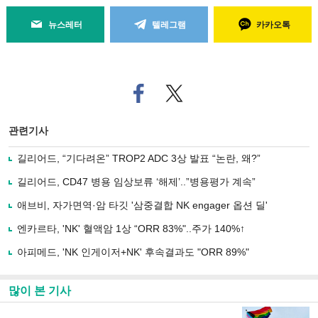
뉴스레터
텔레그램
카카오톡
페
트위
이
터로
스
기사
북
공유
관련기사
으
하기
로
길리어드, “기다려온” TROP2 ADC 3상 발표 “논란, 왜?”
기
사
길리어드, CD47 병용 임상보류 ‘해제’..”병용평가 계속”
공
유
애브비, 자가면역·암 타깃 '삼중결합 NK engager 옵션 딜'
하
엔카르타, 'NK' 혈액암 1상 “ORR 83%"..주가 140%↑
기
아피메드, 'NK 인게이저+NK' 후속결과도 "ORR 89%"
많이 본 기사