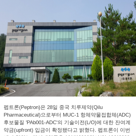
펩트론(Peptron)은 28일 중국 치루제약(Qilu
Pharmaceutical)으로부터 MUC-1 항체약물접합체(ADC)
후보물질 'PAb001-ADC'의 기술이전(L/O)에 대한 잔여계
약금(upfront) 입금이 확정됐다고 밝혔다. 펩트론이 이번