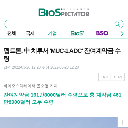
본문 바로가기
주요 메뉴
바이오스펙테이터
통
검색
합
검
전체
국제
기업
색
기사본문
펩트론, 中 치루서 'MUC-1 ADC' 잔여계약금 수
령
입력 2022-03-28 12:20
수정 2022-03-28 12:20
작게
크게
바이오스펙테이터 윤소영 기자
잔여계약금 161만8000달러 수령으로 총 계약금 461
만8000달러 모두 수령