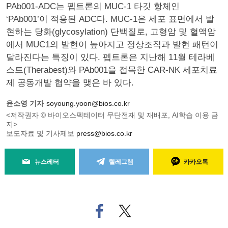
PAb001-ADC는 펩트론의 MUC-1 타깃 항체인
‘PAb001’이 적용된 ADC다. MUC-1은 세포 표면에서 발
현하는 당화(glycosylation) 단백질로, 고형암 및 혈액암
에서 MUC1의 발현이 높아지고 정상조직과 발현 패턴이
달라진다는 특징이 있다. 펩트론은 지난해 11월 테라베
스트(Therabest)와 PAb001을 접목한 CAR-NK 세포치료
제 공동개발 협약을 맺은 바 있다.
윤소영 기자
soyoung.yoon@bios.co.kr
<저작권자 © 바이오스펙테이터 무단전재 및 재배포, AI학습 이용 금
지>
보도자료 및 기사제보
press@bios.co.kr
뉴스레터
텔레그램
카카오톡
페
트위
이
터로
스
기사