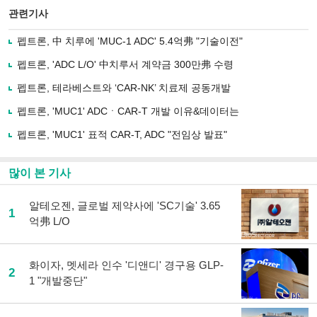
북
공유
관련기사
으
하기
로
펩트론, 中 치루에 'MUC-1 ADC' 5.4억弗 "기술이전"
기
사
펩트론, 'ADC L/O' 中치루서 계약금 300만弗 수령
공
유
펩트론, 테라베스트와 ‘CAR-NK’ 치료제 공동개발
하
펩트론, 'MUC1' ADCㆍCAR-T 개발 이유&데이터는
기
펩트론, 'MUC1' 표적 CAR-T, ADC "전임상 발표"
많이 본 기사
알테오젠, 글로벌 제약사에 'SC기술' 3.65
1
억弗 L/O
화이자, 멧세라 인수 '디앤디' 경구용 GLP-
2
1 "개발중단"