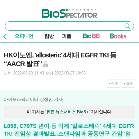
본문 바로가기
주요 메뉴
바이오스펙테이터
통
검색
합
검
오피니언
탐방
피플
색
기사본문
HK이노엔, 'allosteric' 4세대 EGFR TKI 등
“AACR 발표”
입력 2022-03-23 11:43
수정 2022-03-27 19:03
작게
크게
바이오스펙테이터 김성민 기자
이 기사는
'유료 뉴스서비스 BioS+'
기사입니다.
L858, C797S 변이 등 억제 '알로스테릭' 4세대 EGFR
TKI 전임상 결과발표..스탠다임과 공동연구 간암 '암