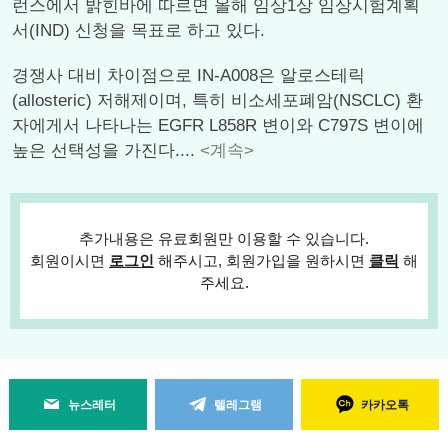
런스에서 밝힌바에 따르면 올해 임상1상 임상시험계획
서(IND) 신청을 목표로 하고 있다.
경쟁사 대비 차이점으로 IN-A008은 알로스테릭
(allosteric) 저해제이며, 특히 비소세포폐암(NSCLC) 환
자에게서 나타나는 EGFR L858R 변이와 C797S 변이에
높은 선택성을 가진다....
<계속>
추가내용은 유료회원만 이용할 수 있습니다.
회원이시면
로그인
해주시고, 회원가입을 원하시면
클릭
해
주세요.
뉴스레터
텔레그램
카카오톡