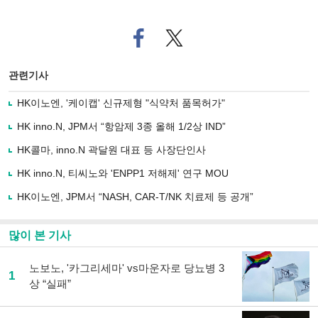
페
트위
이
터로
스
기사
북
공유
관련기사
으
하기
로
HK이노엔, '케이캡' 신규제형 "식약처 품목허가"
기
사
HK inno.N, JPM서 “항암제 3종 올해 1/2상 IND”
공
유
HK콜마, inno.N 곽달원 대표 등 사장단인사
하
HK inno.N, 티씨노와 'ENPP1 저해제' 연구 MOU
기
HK이노엔, JPM서 “NASH, CAR-T/NK 치료제 등 공개”
많이 본 기사
노보노, '카그리세마' vs마운자로 당뇨병 3
1
상 “실패”