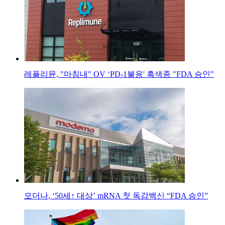
레플리뮨, "마침내" OV ‘PD-1불응' 흑색종 "FDA 승인"
모더나, ‘50세↑ 대상’ mRNA 첫 독감백신 “FDA 승인”