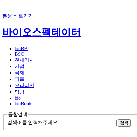
본문 바로가기
바이오스펙테이터
bioBB
BSO
전체기사
기업
국제
피플
오피니언
탐방
bio+
bioBook
통합검색
검색어를 입력해주세요.
검색