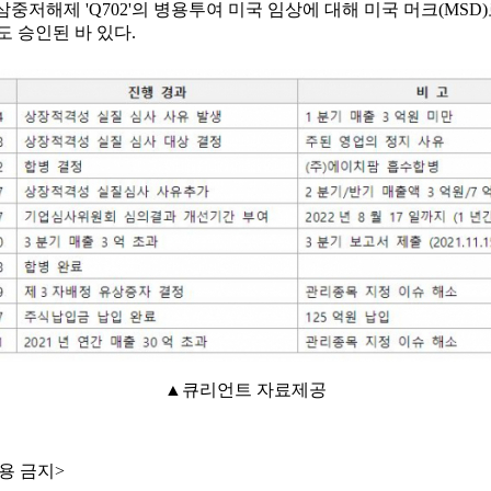
1R 삼중저해제 'Q702'의 병용투여 미국 임상에 대해 미국 머크(
도 승인된 바 있다.
▲큐리언트 자료제공
용 금지>