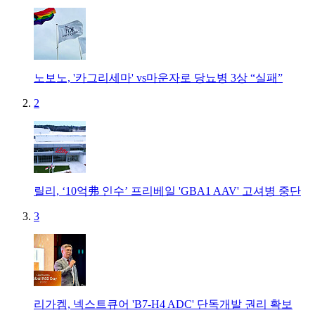
노보노, '카그리세마' vs마운자로 당뇨병 3상 “실패”
2
릴리, ‘10억弗 인수’ 프리베일 'GBA1 AAV' 고셔병 중단
3
리가켐, 넥스트큐어 'B7-H4 ADC' 단독개발 권리 확보