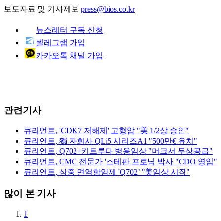
보도자료 및 기사제보
press@bios.co.kr
뉴스레터 구독 신청
텔레그램 가입
카카오톡 채널 가입
관련기사
큐리언트, 'CDK7 저해제' 고형암 "美 1/2상 승인"
큐리언트, 獨 자회사 QLi5 시리즈A1 "500만€ 유치"
큐리언트, Q702+키트루다 병용임상 "머크서 무상공급"
큐리언트, CMC 전문가 '스테판 프로닉 박사 "CDO 영입"
큐리언트, 삼중 면역항암제 'Q702’ "美임상 시작"
많이 본 기사
1