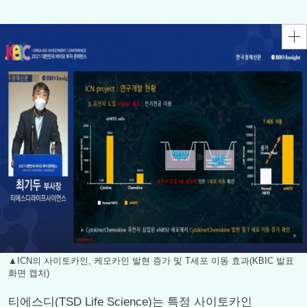
▲ICN의 사이토카인, 케모카인 발현 증가 및 T세포 이동 효과(KBIC 발표
화면 캡처)
티에스디(TSD Life Science)는 특정 사이토카인