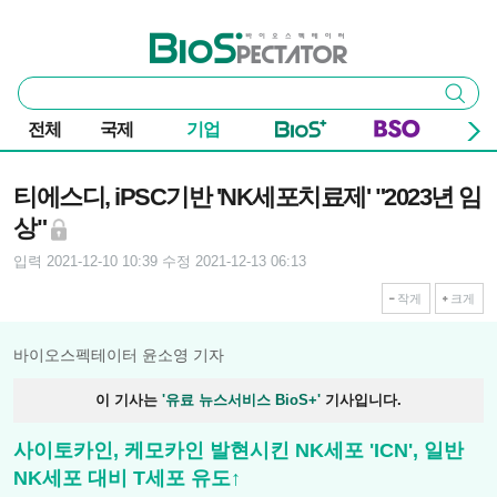
본문 바로가기
주요 메뉴
바이오스펙테이터
통
검색
합
검
전체
국제
기업
색
기사본문
티에스디, iPSC기반 'NK세포치료제' "2023년 임
상"
입력 2021-12-10 10:39
수정 2021-12-13 06:13
작게
크게
바이오스펙테이터 윤소영 기자
이 기사는
'유료 뉴스서비스 BioS+'
기사입니다.
사이토카인, 케모카인 발현시킨 NK세포 'ICN', 일반
NK세포 대비 T세포 유도↑