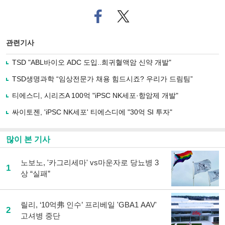
페
트위
이
터로
스
기사
북
공유
관련기사
으
하기
로
TSD "ABL바이오 ADC 도입..희귀혈액암 신약 개발"
기
사
TSD생명과학 “임상전문가 채용 힘드시죠? 우리가 드림팀”
공
유
티에스디, 시리즈A 100억 "iPSC NK세포·항암제 개발"
하
싸이토젠, 'iPSC NK세포' 티에스디에 "30억 SI 투자"
기
많이 본 기사
노보노, '카그리세마' vs마운자로 당뇨병 3
1
상 “실패”
릴리, ‘10억弗 인수’ 프리베일 'GBA1 AAV'
2
고셔병 중단