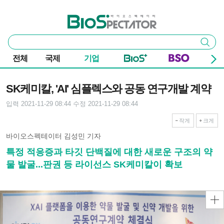
본문 바로가기
주요 메뉴
바이오스펙테이터
통
검색
합
검
전체
국제
기업
색
기사본문
SK케미칼, 'AI' 심플렉스와 공동 연구개발 계약
입력 2021-11-29 08:44
수정 2021-11-29 08:44
작게
크게
바이오스펙테이터 김성민 기자
특정 적응증과 타깃 단백질에 대한 새로운 구조의 약
물 발굴...판권 등 라이선스 SK케미칼이 확보