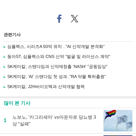
페
트위
이
터로
스
기사
북
공유
관련기사
으
하기
로
심플렉스, 시리즈A 50억 유치 .."AI 신약개발 본격화”
기
사
동아ST, 심플렉스와 CNS 신약 "발굴 및 라이선스 계약"
공
유
SK케미칼, 스탠다임과 신약재창출 'NASH' "공동임상"
하
SK케미칼, 'AI' 스탠다임 첫 성과.."RA 약물 특허출원"
기
SK케미칼, J2H바이오텍과 신약개발 협력
많이 본 기사
노보노, '카그리세마' vs마운자로 당뇨병 3
1
상 “실패”