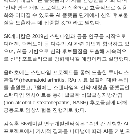
렉스가 개발해 온 플랫폼의 가치를 인정받을 기회”라며
“신약 연구 개발 프로젝트가 신속하고 효율적으로 상용
화와 이어질 수 있도록 AI 플랫폼 단계에서 신약 후보물
질을 도출하는 데 집중할 것”이라고 말했다.
SK케미칼은 2019년 스탠다임과 공동 연구를 시작으로
디어젠, 닥터노아 등 다수의 AI 관련 기업과 협력하고 있
으며, AI를 기반으로 신약 후보물질을 도출해 지속적으
로 신약 포트폴리오를 강화해나갈 예정이라고 설명했다.
올해초에는 스탠다임 프로젝트를 통해 도출한 류마티스
관절염(rheumatoid arthritis, RA) 치료 물질에 대한 특허
를 출원했고, 7월에는 스탠다임의 신약 재창출 플랫폼인
스탠다임 인사이트를 통해 발굴한 비알콜성지방간염
(non-alcoholic steatohepatitis, NASH) 후보물질에 대해
공동으로 임상시험을 진행키로 했다.
김정훈 SK케미칼 연구개발센터장은 “수년 간 진행한 AI
프로젝트에서 가시적 결과를 나타냄에 따라 AI를 기반으