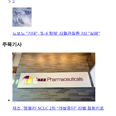
5
노보노 "기대", 'IL-6 항체' 심혈관질환 3상 "실패”
주목기사
재즈, '젭젤카' SCLC 2차 “개발중단" 라벨 철회키로