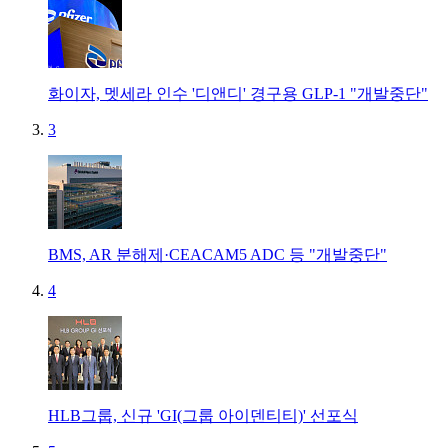
화이자, 멧세라 인수 '디앤디' 경구용 GLP-1 "개발중단"
3
BMS, AR 분해제·CEACAM5 ADC 등 "개발중단"
4
HLB그룹, 신규 'GI(그룹 아이덴티티)' 선포식