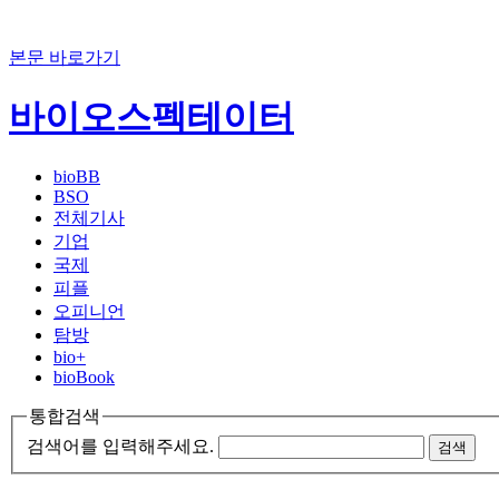
본문 바로가기
바이오스펙테이터
bioBB
BSO
전체기사
기업
국제
피플
오피니언
탐방
bio+
bioBook
통합검색
검색어를 입력해주세요.
검색