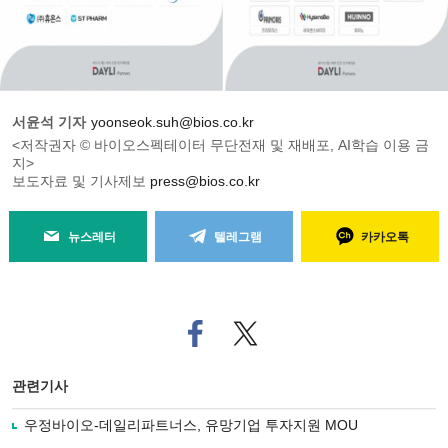
서윤석 기자
yoonseok.suh@bios.co.kr
<저작권자 © 바이오스펙테이터 무단전재 및 재배포, AI학습 이용 금
지>
보도자료 및 기사제보
press@bios.co.kr
뉴스레터
텔레그램
카카오톡
페
트위
이
터로
스
기사
북
공유
관련기사
으
하기
로
우정바이오-데일리파트너스, 유망기업 투자지원 MOU
기