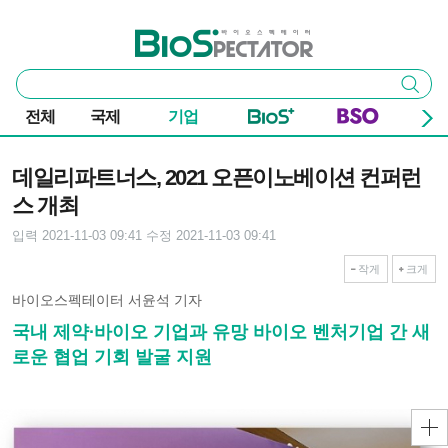
본문 바로가기
주요 메뉴
바이오스펙테이터
통
검색
합
검
전체
국제
기업
색
기사본문
데일리파트너스, 2021 오픈이노베이션 컨퍼런
스 개최
입력 2021-11-03 09:41
수정 2021-11-03 09:41
작게
크게
바이오스펙테이터 서윤석 기자
국내 제약∙바이오 기업과 유망 바이오 벤처기업 간 새
로운 협업 기회 발굴 지원