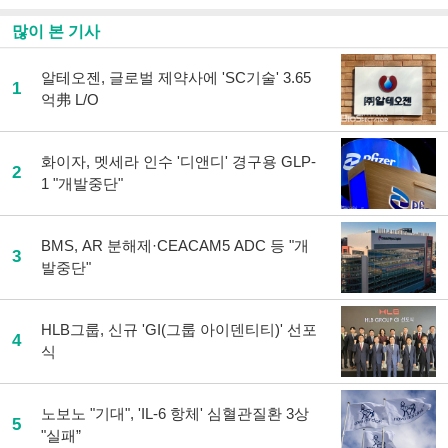
사
공
많이 본 기사
유
하
알테오젠, 글로벌 제약사에 'SC기술' 3.65
기
1
억弗 L/O
화이자, 멧세라 인수 '디앤디' 경구용 GLP-
2
1 "개발중단"
BMS, AR 분해제·CEACAM5 ADC 등 "개
3
발중단"
HLB그룹, 신규 'GI(그룹 아이덴티티)' 선포
4
식
노보노 "기대", 'IL-6 항체' 심혈관질환 3상
5
"실패”