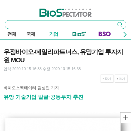
본문 바로가기
주요 메뉴
바이오스펙테이터
통
검색
합
검
전체
국제
기업
색
기사본문
우정바이오-데일리파트너스, 유망기업 투자지
원 MOU
입력 2020-10-15 16:38
수정 2020-10-15 16:38
작게
크게
바이오스펙테이터 김성민 기자
유망 기술기업 발굴·공동투자 추진