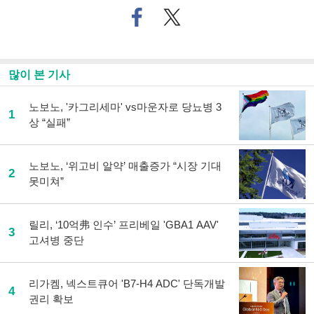
페
트위
이
터로
스
기사
북
공유
으
하기
많이 본 기사
로
기
사
노보노, '카그리세마' vs마운자로 당뇨병 3
1
공
상 “실패”
유
하
기
노보노, ‘위고비 알약’ 매출증가 “시장 기대
2
못미쳐”
릴리, ‘10억弗 인수’ 프리베일 'GBA1 AAV'
3
고셔병 중단
리가켐, 넥스트큐어 'B7-H4 ADC' 단독개발
4
권리 확보