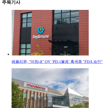
주목기사
레플리뮨, "마침내" OV ‘PD-1불응' 흑색종 "FDA 승인"