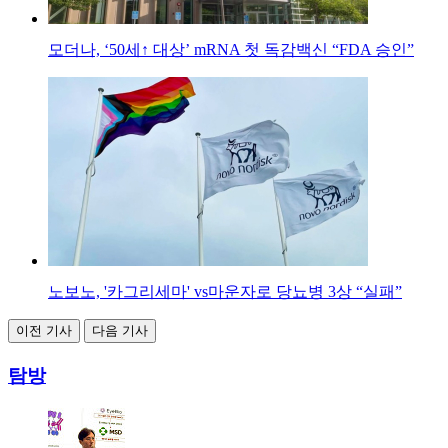
모더나, ‘50세↑ 대상’ mRNA 첫 독감백신 “FDA 승인”
노보노, '카그리세마' vs마운자로 당뇨병 3상 “실패”
이전 기사
다음 기사
탐방