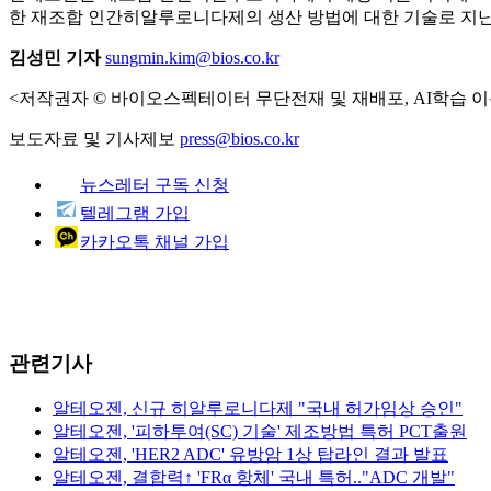
한 재조합 인간히알루로니다제의 생산 방법에 대한 기술로 지난해
김성민 기자
sungmin.kim@bios.co.kr
<저작권자 © 바이오스펙테이터 무단전재 및 재배포, AI학습 이
보도자료 및 기사제보
press@bios.co.kr
뉴스레터 구독 신청
텔레그램 가입
카카오톡 채널 가입
관련기사
알테오젠, 신규 히알루로니다제 "국내 허가임상 승인"
알테오젠, '피하투여(SC) 기술' 제조방법 특허 PCT출원
알테오젠, 'HER2 ADC' 유방암 1상 탑라인 결과 발표
알테오젠, 결합력↑ 'FRα 항체' 국내 특허.."ADC 개발"