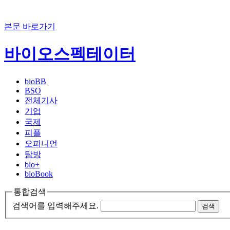
본문 바로가기
바이오스펙테이터
bioBB
BSO
전체기사
기업
국제
피플
오피니언
탐방
bio+
bioBook
통합검색
검색어를 입력해주세요.
검색