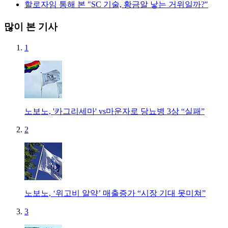
할로자임 통해 본 "SC 기술, 황금알 낳는 거위일까?"
많이 본 기사
1
노보노, '카그리세마' vs마운자로 당뇨병 3상 “실패”
2
노보노, ‘위고비 알약’ 매출증가 “시장 기대 못미쳐”
3