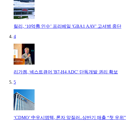
릴리, ‘10억弗 인수’ 프리베일 'GBA1 AAV' 고셔병 중단
4
리가켐, 넥스트큐어 'B7-H4 ADC' 단독개발 권리 확보
5
‘CDMO’ 中우시앱텍, 론자 앞질러..상반기 매출 “첫 우위”