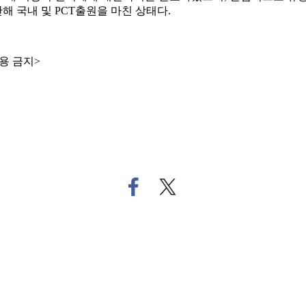
 국내 및 PCT출원을 마친 상태다.
용 금지>
페
트
이
위
스
터
북
로
으
기
로
사
기
공
사
유
공
하