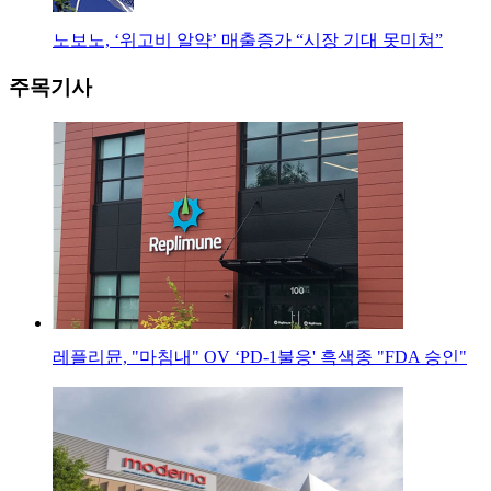
노보노, ‘위고비 알약’ 매출증가 “시장 기대 못미쳐”
주목기사
레플리뮨, "마침내" OV ‘PD-1불응' 흑색종 "FDA 승인"