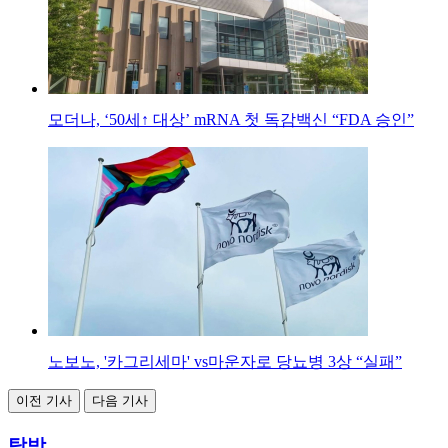
모더나, ‘50세↑ 대상’ mRNA 첫 독감백신 “FDA 승인”
노보노, '카그리세마' vs마운자로 당뇨병 3상 “실패”
이전 기사
다음 기사
탐방