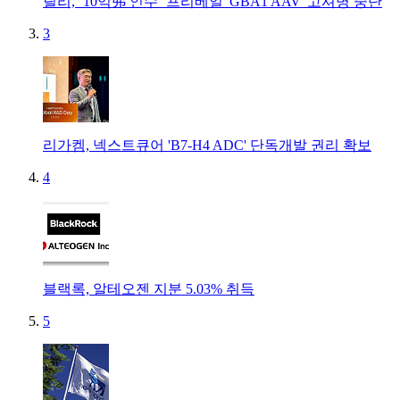
릴리, ‘10억弗 인수’ 프리베일 'GBA1 AAV' 고셔병 중단
3
리가켐, 넥스트큐어 'B7-H4 ADC' 단독개발 권리 확보
4
블랙록, 알테오젠 지분 5.03% 취득
5