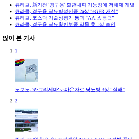
큐라클, 新기전 '경구용' 혈관내피 기능장애 저해제 개발
큐라클, 경구용 당뇨병성신증 2a상 "eGFR 개선”
큐라클, 코스닥 기술성평가 통과 "AA, A 등급"
큐라클, 경구용 당뇨황반부종 약물 美 1상 승인
많이 본 기사
1
노보노, '카그리세마' vs마운자로 당뇨병 3상 “실패”
2