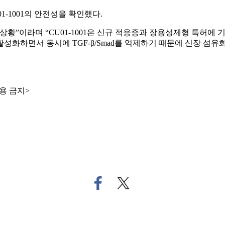
-1001의 안전성을 확인했다.
상황”이라며 “CU01-1001은 신규 적응증과 장용성제형 특허
를 활성화하면서 동시에 TGF-β/Smad를 억제하기 때문에 신장
용 금지>
페
트
이
위
스
터
북
로
으
기