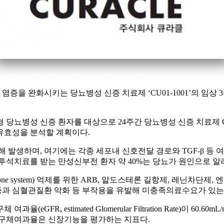
증을 완화시키는 당뇨병성 신증 치료제 ‘CU01-1001’의 임상
당뇨병성 신증 환자를 대상으로 24주간 당뇨병성 신증 치료제 CU
유효성을 분석할 계획이다.
해 발생하며, 여기에는 각종 세포내 신호전달 경로와 TGF-β 등
투석치료를 받는 만성신부전 환자 약 40%는 당뇨가 원인으로 알
ldosterone system) 억제를 위한 ARB, 알도스테론 길항제, 
륨혈증과 심혈관질환 악화 등 부작용을 유발해 미충족의료수요가 있는
 estimated Glomerular Filtration Rate)이 60.60mL/mi
사구체여과율은 신장기능을 평가하는 지표다.