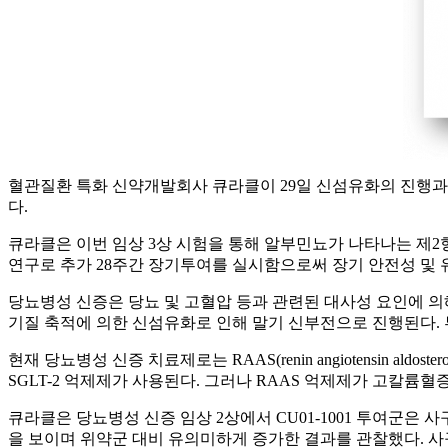
혈관질환 특화 신약개발회사 큐라클이 29일 신섬유화의 진행과 염
다.
큐라클은 이번 임상 3상 시험을 통해 알부민뇨가 나타나는 제2형 
연구로 추가 28주간 장기투여를 실시함으로써 장기 안전성 및 
당뇨병성 신증은 당뇨 및 고혈압 등과 관련된 대사성 요인에 의
기질 축적에 의한 신섬유화로 인해 말기 신부전으로 진행된다. 
현재 당뇨병성 신증 치료제로는 RAAS(renin angiotensin a
SGLT-2 억제제가 사용된다. 그러나 RAAS 억제제가 고칼
큐라클은 당뇨병성 신증 임상 2상에서 CU01-1001 투여군은 사구체 여과율(eGFR,
을 보이며 위약군 대비 유의미하게 증가한 결과를 관찰했다. 