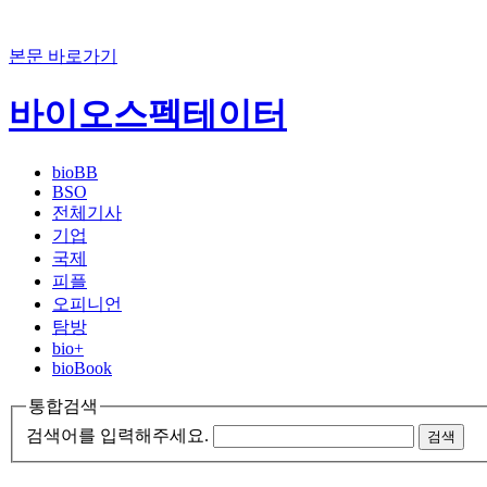
본문 바로가기
바이오스펙테이터
bioBB
BSO
전체기사
기업
국제
피플
오피니언
탐방
bio+
bioBook
통합검색
검색어를 입력해주세요.
검색