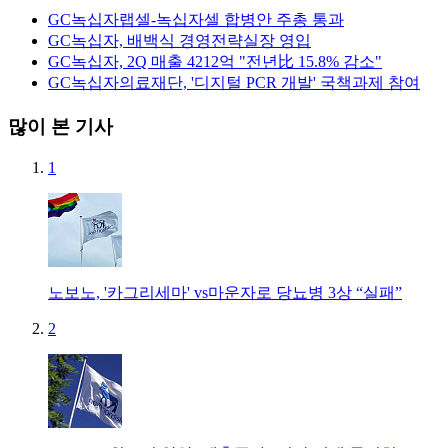
GC녹십자랩셀-녹십자셀 합병안 주총 통과
GC녹십자, 배백식 경영전략실장 영입
GC녹십자, 2Q 매출 4212억 "전년比 15.8% 감소"
GC녹십자의료재단, '디지털 PCR 개발' 국책과제 참여
많이 본 기사
1
노보노, '카그리세마' vs마운자로 당뇨병 3상 “실패”
2