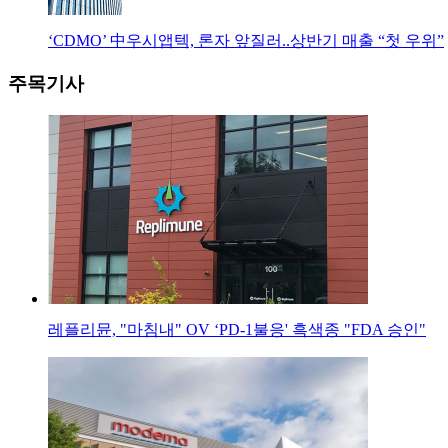
‘CDMO’ 中우시앱텍, 론자 앞질러..상반기 매출 “첫 우위”
주목기사
레플리뮨, "마침내" OV ‘PD-1불응' 흑색종 "FDA 승인"