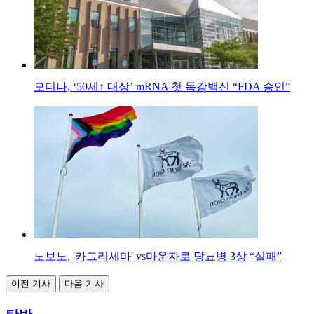
모더나, ‘50세↑ 대상’ mRNA 첫 독감백신 “FDA 승인”
노보노, '카그리세마' vs마운자로 당뇨병 3상 “실패”
이전 기사
다음 기사