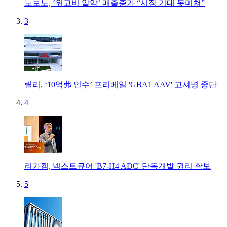
노보노, ‘위고비 알약’ 매출증가 “시장 기대 못미쳐”
3
릴리, ‘10억弗 인수’ 프리베일 'GBA1 AAV' 고셔병 중단
4
리가켐, 넥스트큐어 'B7-H4 ADC' 단독개발 권리 확보
5