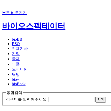
본문 바로가기
바이오스펙테이터
bioBB
BSO
전체기사
기업
국제
피플
오피니언
탐방
bio+
bioBook
통합검색
검색어를 입력해주세요.
검색