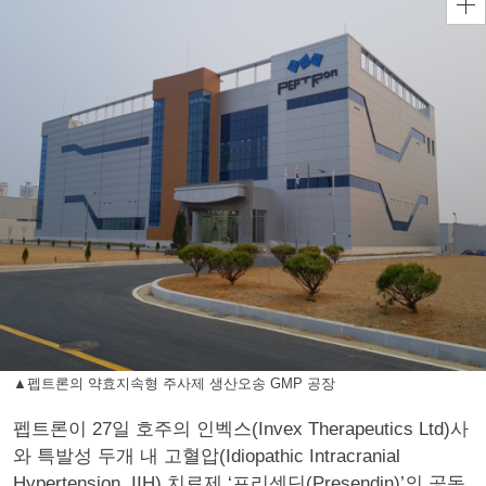
▲펩트론의 약효지속형 주사제 생산오송 GMP 공장
펩트론이 27일 호주의 인벡스(Invex Therapeutics Ltd)사
와 특발성 두개 내 고혈압(Idiopathic Intracranial
Hypertension, IIH) 치료제 ‘프리센딘(Presendin)’의 공동