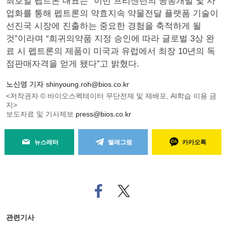
최호일 펩트론 대표는 “이번 프리센딘의 공동개발 및 사
업화를 통해 펩트론의 약효지속 약물전달 플랫폼 기술이
선진국 시장에 진출하는 중요한 경험을 축적하게 될
것”이라며 “희귀의약품 지정 승인에 따라 글로벌 3상 완
료 시 펩트론의 제품이 미국과 유럽에서 최장 10년의 독
점판매자격을 얻게 됐다”고 밝혔다.
노신영 기자
shinyoung.roh@bios.co.kr
<저작권자 © 바이오스펙테이터 무단전재 및 재배포, AI학습 이용 금
지>
보도자료 및 기사제보
press@bios.co.kr
뉴스레터
텔레그램
카카오톡
페
트위
이
터로
스
기사
북
공유
관련기사
으
하기