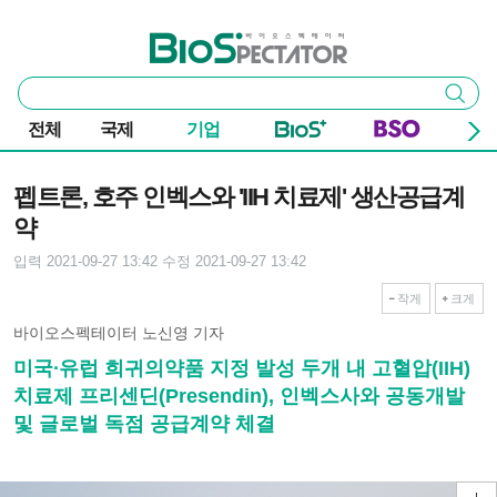
본문 바로가기
주요 메뉴
바이오스펙테이터
통
검색
합
검
전체
국제
기업
색
기사본문
펩트론, 호주 인벡스와 'IIH 치료제' 생산공급계
약
입력 2021-09-27 13:42
수정 2021-09-27 13:42
작게
크게
바이오스펙테이터 노신영 기자
미국∙유럽 희귀의약품 지정 발성 두개 내 고혈압(IIH)
치료제 프리센딘(Presendin), 인벡스사와 공동개발
및 글로벌 독점 공급계약 체결