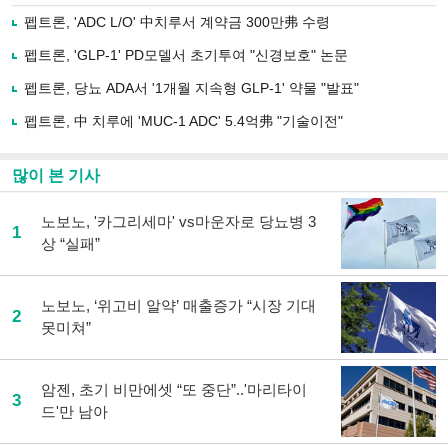
로
펩트론, 'ADC L/O' 中치루서 계약금 300만弗 수령
기
사
펩트론, 'GLP-1' PD모델서 초기투여 "신경보호" 논문
공
유
펩트론, 당뇨 ADA서 '1개월 지속형 GLP-1' 약물 "발표"
하
펩트론, 中 치루에 'MUC-1 ADC' 5.4억弗 "기술이전"
기
많이 본 기사
노보노, '카그리세마' vs마운자로 당뇨병 3
1
상 “실패”
노보노, ‘위고비 알약’ 매출증가 “시장 기대
2
못미쳐”
암젠, 초기 비만에셋 “또 중단”..'마리타이
3
드'만 남아