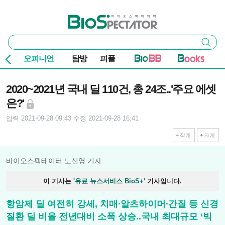
본문 바로가기
주요 메뉴
바이오스펙테이터
통
검색
합
검
오피니언
탐방
피플
색
기사본문
2020~2021년 국내 딜 110건, 총 24조..'주요 에셋
은?'
입력 2021-09-28 09:43
수정 2021-09-28 16:41
작게
크게
바이오스펙테이터 노신영 기자
이 기사는
'유료 뉴스서비스 BioS+'
기사입니다.
항암제 딜 여전히 강세, 치매∙알츠하이머∙간질 등 신경
질환 딜 비율 전년대비 소폭 상승..국내 최대규모 ‘빅