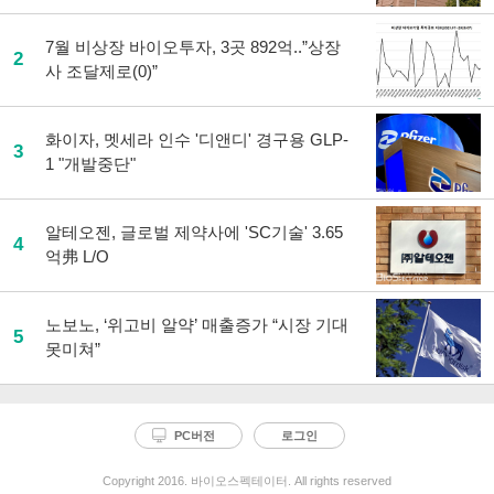
7월 비상장 바이오투자, 3곳 892억..”상장
2
사 조달제로(0)”
화이자, 멧세라 인수 '디앤디' 경구용 GLP-
3
1 "개발중단"
알테오젠, 글로벌 제약사에 'SC기술' 3.65
4
억弗 L/O
노보노, ‘위고비 알약’ 매출증가 “시장 기대
5
못미쳐”
PC버전
로그인
Copyright 2016. 바이오스펙테이터. All rights reserved