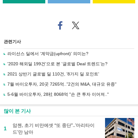
페
트위
이
터로
스
기사
북
공유
관련기사
으
하기
로
라이선스 딜에서 ‘계약금(upfront)’ 의미는?
기
사
'2020 해외딜 199건'으로 본 '글로벌 Deal 트렌드'는?
공
유
2021 상반기 글로벌 딜 110건, '8가지 딜 포인트'
하
7월 바이오투자, 20곳 7265억..”2건의 M&A, 대규모 유증"
기
5-6월 바이오투자, 28社 8068억 "손 큰 투자 이어져.."
많이 본 기사
암젠, 초기 비만에셋 “또 중단”..'마리타이
1
드'만 남아