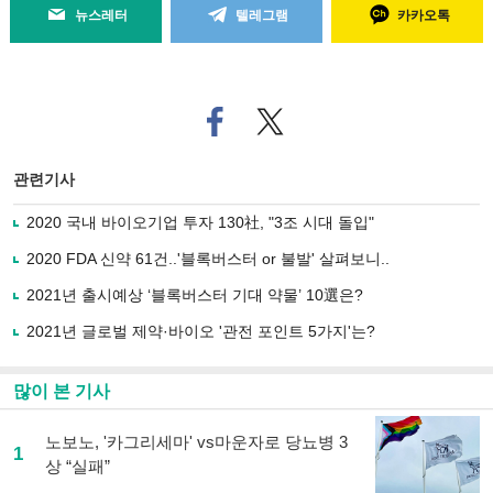
뉴스레터
텔레그램
카카오톡
페
트위
이
터로
스
기사
북
공유
관련기사
으
하기
로
2020 국내 바이오기업 투자 130社, "3조 시대 돌입"
기
사
2020 FDA 신약 61건..'블록버스터 or 불발' 살펴보니..
공
유
2021년 출시예상 ‘블록버스터 기대 약물’ 10選은?
하
2021년 글로벌 제약·바이오 '관전 포인트 5가지'는?
기
많이 본 기사
노보노, '카그리세마' vs마운자로 당뇨병 3
1
상 “실패”