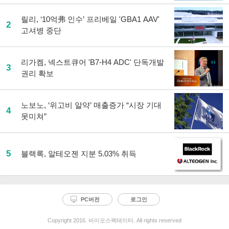
릴리, ‘10억弗 인수’ 프리베일 'GBA1 AAV'
2
고셔병 중단
리가켐, 넥스트큐어 'B7-H4 ADC' 단독개발
3
권리 확보
노보노, ‘위고비 알약’ 매출증가 “시장 기대
4
못미쳐”
5
블랙록, 알테오젠 지분 5.03% 취득
PC버전
로그인
Copyright 2016. 바이오스펙테이터. All rights reserved