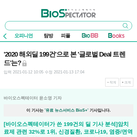
본문 바로가기
주요 메뉴
바이오스펙테이터
통
검색
합
검
오피니언
탐방
피플
색
기사본문
'2020 해외딜 199건'으로 본 '글로벌 Deal 트렌
드'는?
입력 2021-01-12 10:05
수정 2021-01-13 17:04
작게
크게
바이오스펙테이터 윤소영 기자
이 기사는
'유료 뉴스서비스 BioS+'
기사입니다.
[바이오스펙테이터가 쓴 199건의 딜 기사 분석]암치
료제 관련 32%로 1위, 신경질환, 코로나19, 염증/면역