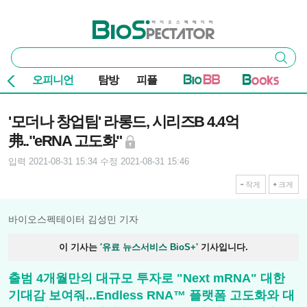
본문 바로가기
주요 메뉴
바이오스펙테이터
통
검색
합
검
오피니언
탐방
피플
색
기사본문
'모더나 창업팀' 라롱드, 시리즈B 4.4억
弗.."eRNA 고도화"
입력 2021-08-31 15:34
수정 2021-08-31 15:46
작게
크게
바이오스펙테이터 김성민 기자
이 기사는
'유료 뉴스서비스 BioS+'
기사입니다.
출범 4개월만의 대규모 투자로 "Next mRNA" 대한
기대감 보여줘...Endless RNA™ 플랫폼 고도화와 대