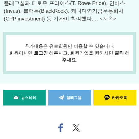
플래그십과 티로우 프라이스(T. Rowe Price), 인버스
(Invus), 블랙록(BlackRock), 캐나다연기금운용회사
(CPP investment) 등 기관이 참여했다....
<계속>
추가내용은 유료회원만 이용할 수 있습니다.
회원이시면
로그인
해주시고, 회원가입을 원하시면
클릭
해
주세요.
뉴스레터
텔레그램
카카오톡
페
트위
이
터로
스
기사