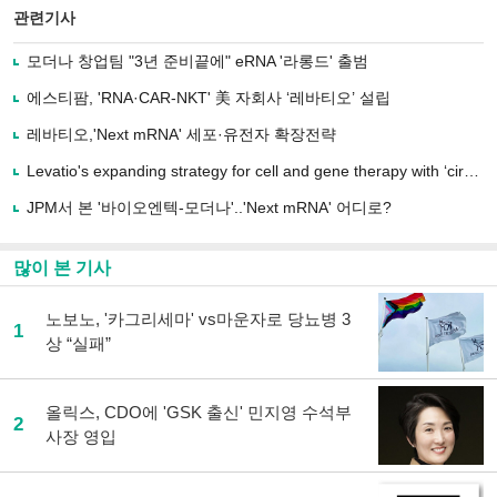
북
공유
관련기사
으
하기
로
모더나 창업팀 "3년 준비끝에" eRNA '라롱드' 출범
기
사
에스티팜, 'RNA·CAR-NKT' 美 자회사 ‘레바티오’ 설립
공
유
레바티오,'Next mRNA' 세포·유전자 확장전략
하
Levatio's expanding strategy for cell and gene therapy with ‘circular RNA’
기
JPM서 본 '바이오엔텍-모더나'..'Next mRNA' 어디로?
많이 본 기사
노보노, '카그리세마' vs마운자로 당뇨병 3
1
상 “실패”
올릭스, CDO에 'GSK 출신' 민지영 수석부
2
사장 영입