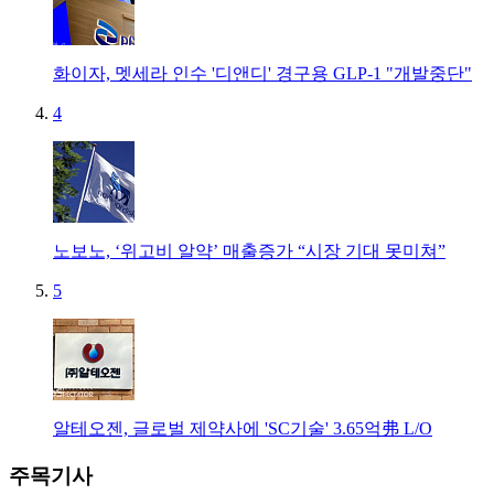
화이자, 멧세라 인수 '디앤디' 경구용 GLP-1 "개발중단"
4
노보노, ‘위고비 알약’ 매출증가 “시장 기대 못미쳐”
5
알테오젠, 글로벌 제약사에 'SC기술' 3.65억弗 L/O
주목기사