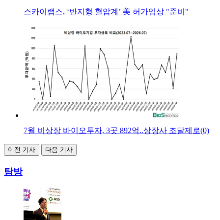
스카이랩스, ‘반지형 혈압계’ 美 허가임상 "준비"
7월 비상장 바이오투자, 3곳 892억..상장사 조달제로(0)
이전 기사
다음 기사
탐방