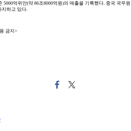
기준 5000억위안(약 86조8000억원)의 매출을 기록했다. 중국
차지하고 있다.
용 금지>
페
트
이
위
스
터
북
로
으
기
로
사
약
기
공
사
유