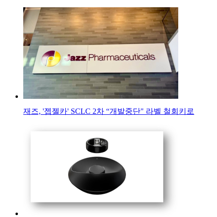
재즈, '젭젤카' SCLC 2차 “개발중단" 라벨 철회키로