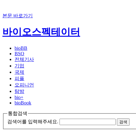
본문 바로가기
바이오스펙테이터
bioBB
BSO
전체기사
기업
국제
피플
오피니언
탐방
bio+
bioBook
통합검색
검색어를 입력해주세요.
검색