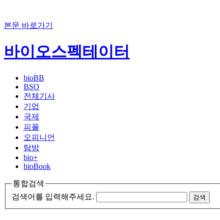
본문 바로가기
바이오스펙테이터
bioBB
BSO
전체기사
기업
국제
피플
오피니언
탐방
bio+
bioBook
통합검색
검색어를 입력해주세요.
검색