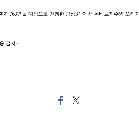
) 환자 763명을 대상으로 진행한 임상3상에서 온베브지주와 오
용 금지>
페
트
이
위
스
터
북
로
으
기
로
사
기
공