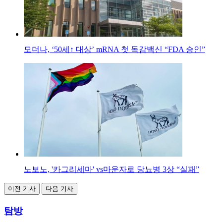
모더나, ‘50세↑ 대상’ mRNA 첫 독감백신 “FDA 승인”
노보노, '카그리세마' vs마운자로 당뇨병 3상 “실패”
이전 기사
다음 기사
탐방