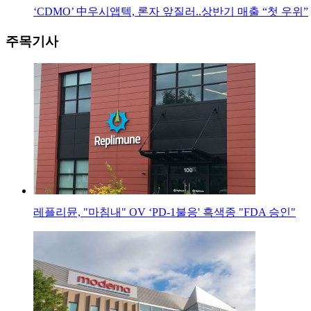
‘CDMO’ 中우시앱텍, 론자 앞질러..상반기 매출 “첫 우위”
주목기사
레플리뮨, "마침내" OV ‘PD-1불응' 흑색종 "FDA 승인"