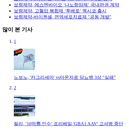
보령제약, 에스엔바이오 ‘나노항암제’ 국내판권 계약
보령제약, 고혈압 복합제 ‘투베로’ 멕시코 출시
보령제약-바이젠셀, 면역세포치료제 "공동 개발"
많이 본 기사
1
노보노, '카그리세마' vs마운자로 당뇨병 3상 “실패”
2
릴리, ‘10억弗 인수’ 프리베일 'GBA1 AAV' 고셔병 중단