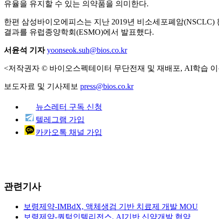
유율을 유지할 수 있는 의약품을 의미한다.
한편 삼성바이오에피스는 지난 2019년 비소세포폐암(NSCLC
결과를 유럽종양학회(ESMO)에서 발표했다.
서윤석 기자
yoonseok.suh@bios.co.kr
<저작권자 © 바이오스펙테이터 무단전재 및 재배포, AI학습 이
보도자료 및 기사제보
press@bios.co.kr
뉴스레터 구독 신청
텔레그램 가입
카카오톡 채널 가입
관련기사
보령제약-IMBdX, 액체생검 기반 치료제 개발 MOU
보령제약-퀀텀인텔리전스, AI기반 신약개발 협약