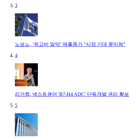
3
노보노, ‘위고비 알약’ 매출증가 “시장 기대 못미쳐”
4
리가켐, 넥스트큐어 'B7-H4 ADC' 단독개발 권리 확보
5