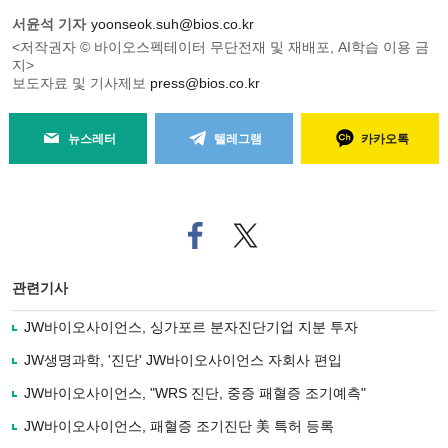
서윤석 기자
yoonseok.suh@bios.co.kr
<저작권자 © 바이오스펙테이터 무단전재 및 재배포, AI학습 이용 금
지>
보도자료 및 기사제보
press@bios.co.kr
뉴스레터
텔레그램
카카오톡
페
트위
이
터로
스
기사
북
공유
관련기사
으
하기
로
JW바이오사이언스, 싱가포르 분자진단기업 지분 투자
기
사
JW생명과학, '진단' JW바이오사이언스 자회사 편입
공
유
JW바이오사이언스, "WRS 진단, 중증 패혈증 조기예측"
하
JW바이오사이언스, 패혈증 조기진단 美 특허 등록
기