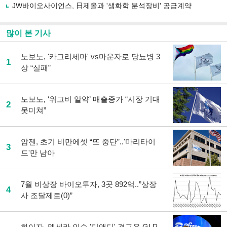
JW바이오사이언스, 日제올과 '생화학 분석장비' 공급계약
많이 본 기사
노보노, '카그리세마' vs마운자로 당뇨병 3
1
상 “실패”
노보노, ‘위고비 알약’ 매출증가 “시장 기대
2
못미쳐”
암젠, 초기 비만에셋 “또 중단”..'마리타이
3
드'만 남아
7월 비상장 바이오투자, 3곳 892억..”상장
4
사 조달제로(0)”
화이자, 멧세라 인수 '디앤디' 경구용 GLP-