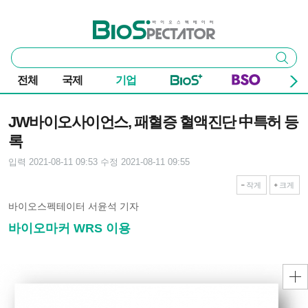
본문 바로가기
주요 메뉴
바이오스펙테이터
통
검색
합
검
전체
국제
기업
색
기사본문
JW바이오사이언스, 패혈증 혈액진단 中특허 등
록
입력 2021-08-11 09:53
수정 2021-08-11 09:55
작게
크게
바이오스펙테이터 서윤석 기자
바이오마커 WRS 이용