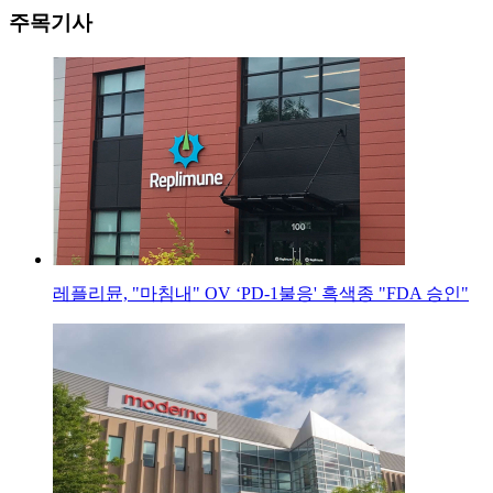
주목기사
레플리뮨, "마침내" OV ‘PD-1불응' 흑색종 "FDA 승인"