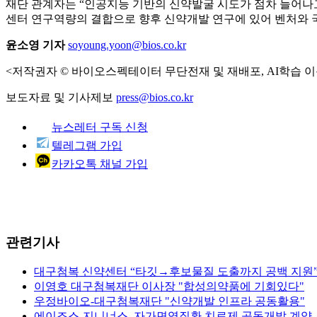
재단 관계자는 “인공지능 기반의 신약발굴 시도가 점차 늘어
센터 연구역량의 결합으로 향후 신약개발 연구에 있어 벤처와
윤소영 기자
soyoung.yoon@bios.co.kr
<저작권자 © 바이오스펙테이터 무단전재 및 재배포, AI학습 이
보도자료 및 기사제보
press@bios.co.kr
뉴스레터 구독 신청
텔레그램 가입
카카오톡 채널 가입
관련기사
대구첨복 신약센터 “타깃→후보물질 도출까지 공백 지원
이영호 대구첨복재단 이사장 "합성의약품에 기회있다"
우정바이오-대구첨복재단 "신약개발 인프라 공동활용"
에이조스-지니너스, 자가면역질환 치료제 공동개발 계약