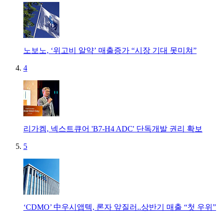
노보노, ‘위고비 알약’ 매출증가 “시장 기대 못미쳐”
4
리가켐, 넥스트큐어 'B7-H4 ADC' 단독개발 권리 확보
5
‘CDMO’ 中우시앱텍, 론자 앞질러..상반기 매출 “첫 우위”