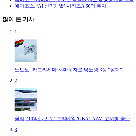
에이조스, ‘AI 신약개발’ 시리즈A 60억 유치
많이 본 기사
1
노보노, '카그리세마' vs마운자로 당뇨병 3상 “실패”
2
릴리, ‘10억弗 인수’ 프리베일 'GBA1 AAV' 고셔병 중단
3