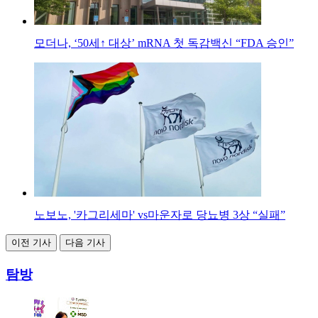
모더나, ‘50세↑ 대상’ mRNA 첫 독감백신 “FDA 승인”
노보노, '카그리세마' vs마운자로 당뇨병 3상 “실패”
이전 기사
다음 기사
탐방