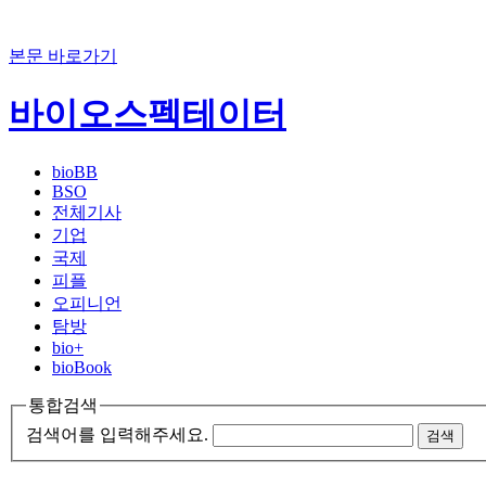
본문 바로가기
바이오스펙테이터
bioBB
BSO
전체기사
기업
국제
피플
오피니언
탐방
bio+
bioBook
통합검색
검색어를 입력해주세요.
검색