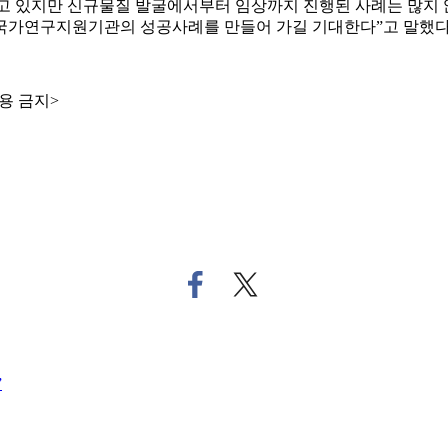
나고 있지만 신규물질 발굴에서부터 임상까지 진행된 사례는 많지
 국가연구지원기관의 성공사례를 만들어 가길 기대한다”고 말했다
용 금지>
페
트
이
위
스
터
북
로
으
기
”
로
사
기
공
사
유