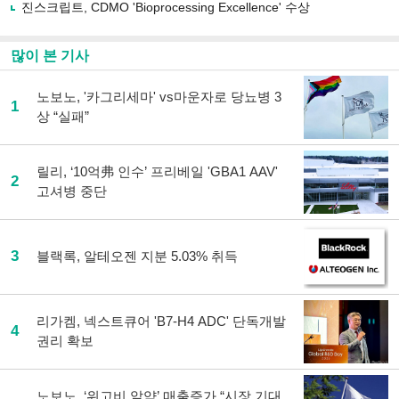
진스크립트, CDMO 'Bioprocessing Excellence' 수상
기
많이 본 기사
노보노, '카그리세마' vs마운자로 당뇨병 3
1
상 “실패”
릴리, ‘10억弗 인수’ 프리베일 'GBA1 AAV'
2
고셔병 중단
3
블랙록, 알테오젠 지분 5.03% 취득
리가켐, 넥스트큐어 'B7-H4 ADC' 단독개발
4
권리 확보
노보노, ‘위고비 알약’ 매출증가 “시장 기대