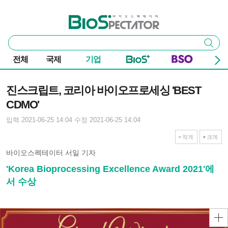
본문 바로가기
주요 메뉴
바이오스펙테이터
통
검색
합
검
전체
국제
기업
색
기사본문
진스크립트, 코리아 바이오프로세싱 'BEST
CDMO'
입력 2021-06-25 14:04
수정 2021-06-25 14:04
작게
크게
바이오스펙테이터 서일 기자
'Korea Bioprocessing Excellence Award 2021'에
서 수상