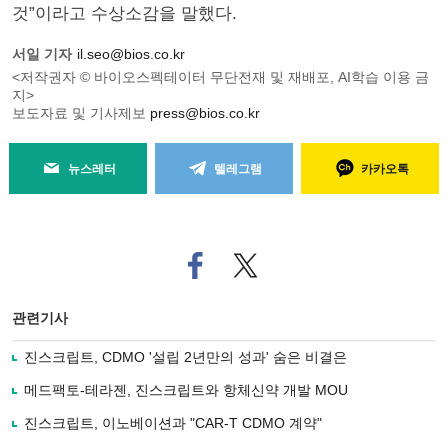
것”이라고 수상소감을 말했다.
서일 기자
il.seo@bios.co.kr
<저작권자 © 바이오스펙테이터 무단전재 및 재배포, AI학습 이용 금
지>
보도자료 및 기사제보
press@bios.co.kr
뉴스레터
텔레그램
카카오톡
페
트위
이
터로
스
기사
북
공유
관련기사
으
하기
로
진스크립트, CDMO '설립 2년만의 성과' 숨은 비결은
기
사
메드팩토-테라젠, 진스크립트와 항체신약 개발 MOU
공
유
진스크립트, 이노베이션과 "CAR-T CDMO 계약"
하