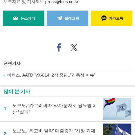
보도자료 및 기사제보
press@bios.co.kr
뉴스레터
텔레그램
카카오톡
페
트위
이
터로
스
기사
북
공유
관련기사
으
하기
로
버텍스, AATD 'VX-814' 2상 중단.."간독성 이슈"
기
사
공
많이 본 기사
유
하
노보노, '카그리세마' vs마운자로 당뇨병 3
기
1
상 “실패”
노보노, ‘위고비 알약’ 매출증가 “시장 기대
2