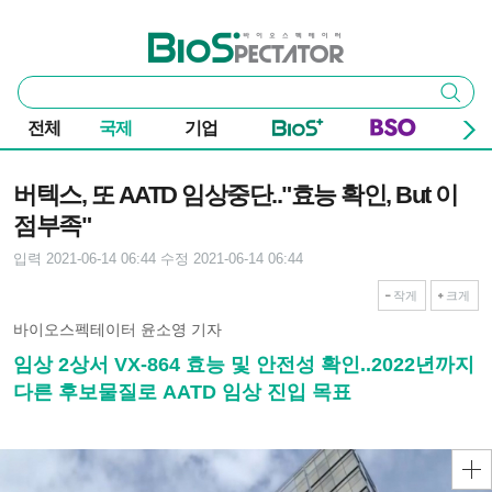
본문 바로가기
주요 메뉴
바이오스펙테이터
통
검색
합
검
전체
국제
기업
색
기사본문
버텍스, 또 AATD 임상중단.."효능 확인, But 이
점부족"
입력 2021-06-14 06:44
수정 2021-06-14 06:44
작게
크게
바이오스펙테이터 윤소영 기자
임상 2상서 VX-864 효능 및 안전성 확인..2022년까지
다른 후보물질로 AATD 임상 진입 목표