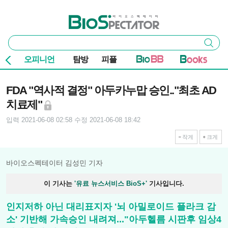
본문 바로가기
주요 메뉴
바이오스펙테이터
통
검색
합
검
오피니언
탐방
피플
색
기사본문
FDA "역사적 결정" 아두카누맙 승인.."최초 AD
치료제"
입력 2021-06-08 02:58
수정 2021-06-08 18:42
작게
크게
바이오스펙테이터 김성민 기자
이 기사는
'유료 뉴스서비스 BioS+'
기사입니다.
인지저하 아닌 대리표지자 '뇌 아밀로이드 플라크 감
소' 기반해 가속승인 내려져..."아두헬름 시판후 임상4