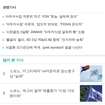
스
기사
북
공유
관련기사
으
하기
로
아두카누맙 자문위 'D-2'..FDA "효능, 설득력 있어"
기
사
'아두카누맙' 자문위, '압도적 반대표'.."FDA와 온도차"
공
유
'시판결정 2달前' JAMA에 "아두카누맙 설득력 無" 논평
하
‘불굴의’ 릴리, AD 2상 ‘N3pG Aβ 항체’ “인지저하 늦춰”
기
뇌질환 조기진단에 무게..'gold standard' 발굴 나선다
많이 본 기사
노보노, '카그리세마' vs마운자로 당뇨병 3
1
상 “실패”
노보노, ‘위고비 알약’ 매출증가 “시장 기대
2
못미쳐”