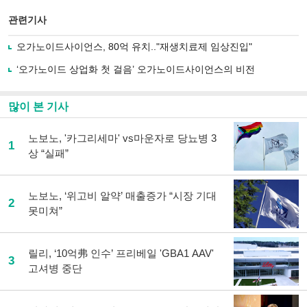
스
기사
북
공유
관련기사
으
하기
로
오가노이드사이언스, 80억 유치.."재생치료제 임상진입"
기
사
‘오가노이드 상업화 첫 걸음’ 오가노이드사이언스의 비전
공
유
하
많이 본 기사
기
노보노, '카그리세마' vs마운자로 당뇨병 3
1
상 “실패”
노보노, ‘위고비 알약’ 매출증가 “시장 기대
2
못미쳐”
릴리, ‘10억弗 인수’ 프리베일 'GBA1 AAV'
3
고셔병 중단