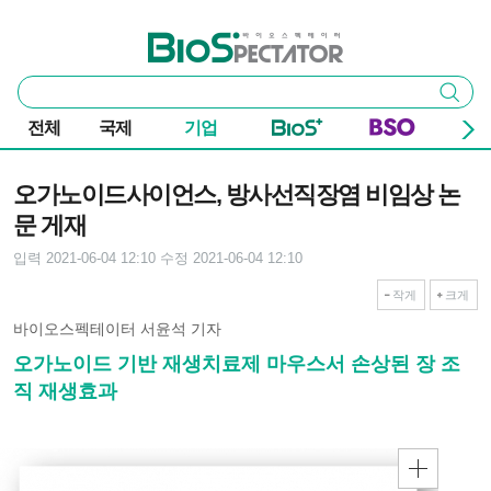
본문 바로가기
주요 메뉴
바이오스펙테이터
통
검색
합
검
전체
국제
기업
색
기사본문
오가노이드사이언스, 방사선직장염 비임상 논
문 게재
입력 2021-06-04 12:10
수정 2021-06-04 12:10
작게
크게
바이오스펙테이터 서윤석 기자
오가노이드 기반 재생치료제 마우스서 손상된 장 조
직 재생효과