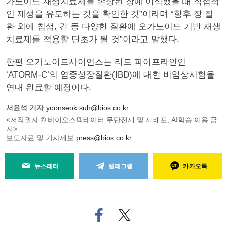
가노이드 재생치료제를 손상된 장에 이식했을 때 직접적
인 재생을 유도하는 것을 확인한 것”이라며 “향후 장 질
환 외에 침샘, 간 등 다양한 질환에 오가노이드 기반 재생
치료제를 적용할 단초가 될 것”이라고 말했다.
한편 오가노이드사이언스는 리드 파이프라인인
‘ATORM-C’의 염증성장질환(IBD)에 대한 비임상시험을
연내 완료할 예정이다.
서윤석 기자
yoonseok.suh@bios.co.kr
<저작권자 © 바이오스펙테이터 무단전재 및 재배포, AI학습 이용 금
지>
보도자료 및 기사제보
press@bios.co.kr
뉴스레터
텔레그램
카카오톡
페
트위
이
터로