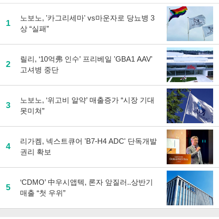
노보노, '카그리세마' vs마운자로 당뇨병 3
1
상 “실패”
릴리, ‘10억弗 인수’ 프리베일 'GBA1 AAV'
2
고셔병 중단
노보노, ‘위고비 알약’ 매출증가 “시장 기대
3
못미쳐”
리가켐, 넥스트큐어 'B7-H4 ADC' 단독개발
4
권리 확보
‘CDMO’ 中우시앱텍, 론자 앞질러..상반기
5
매출 “첫 우위”