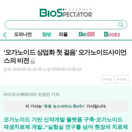
본문 바로가기
주요 메뉴
바이오스펙테이터
통
검색
합
검
오피니언
탐방
피플
색
기사본문
‘오가노이드 상업화 첫 걸음’ 오가노이드사이언
스의 비전
입력 2019-05-02 15:06
수정 2019-05-13 06:24
작게
크게
바이오스펙테이터 조정민 기자
이 기사는
'유료 뉴스서비스 BioS+'
기사입니다.
오가노이드 기반 신약개발 플랫폼 구축·오가노이드
재생치료제 개발..“실험실 연구를 넘어 현장의 치료제