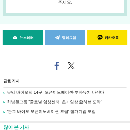
주세요.
뉴스레터
텔레그램
카카오톡
페
트위
이
터로
스
기사
북
공유
관련기사
으
하기
로
유망 바이오텍 14곳, 오픈이노베이션·투자유치 나선다
기
사
차병원그룹 "글로벌 임상센터, 초기임상 亞허브 도약"
공
유
'판교 바이오 오픈이노베이션 포럼' 참가기업 모집
하
기
많이 본 기사