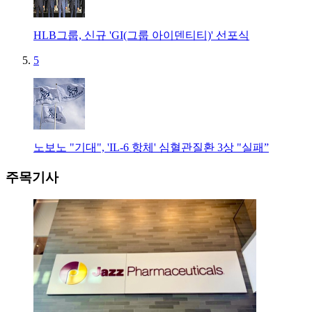
HLB그룹, 신규 'GI(그룹 아이덴티티)' 선포식
5
노보노 "기대", 'IL-6 항체' 심혈관질환 3상 "실패”
주목기사