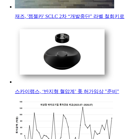
재즈, '젭젤카' SCLC 2차 “개발중단" 라벨 철회키로
스카이랩스, ‘반지형 혈압계’ 美 허가임상 "준비"