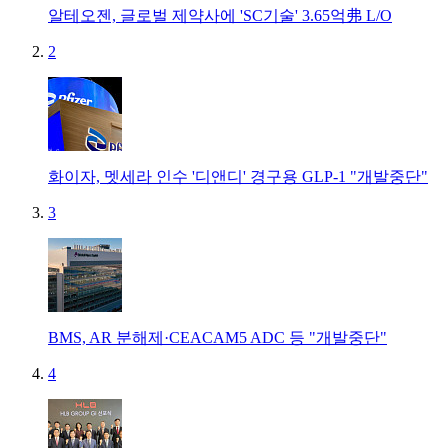
알테오젠, 글로벌 제약사에 'SC기술' 3.65억弗 L/O
2
화이자, 멧세라 인수 '디앤디' 경구용 GLP-1 "개발중단"
3
BMS, AR 분해제·CEACAM5 ADC 등 "개발중단"
4