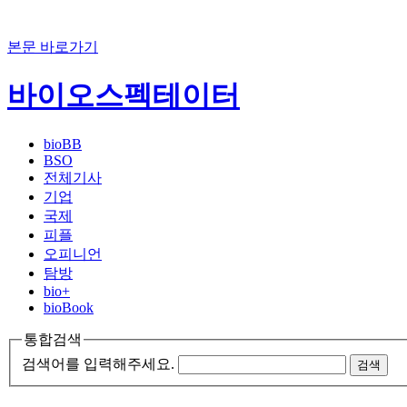
본문 바로가기
바이오스펙테이터
bioBB
BSO
전체기사
기업
국제
피플
오피니언
탐방
bio+
bioBook
통합검색
검색어를 입력해주세요.
검색