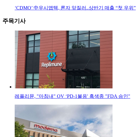
‘CDMO’ 中우시앱텍, 론자 앞질러..상반기 매출 “첫 우위”
주목기사
레플리뮨, "마침내" OV ‘PD-1불응' 흑색종 "FDA 승인"