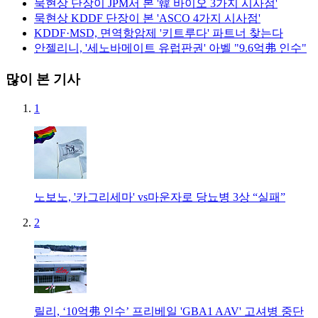
묵현상 단장이 JPM서 본 '韓 바이오 3가지 시사점'
묵현상 KDDF 단장이 본 'ASCO 4가지 시사점'
KDDF·MSD, 면역항암제 '키트루다' 파트너 찾는다
안젤리니, '세노바메이트 유럽판권' 아벨 "9.6억弗 인수"
많이 본 기사
1
노보노, '카그리세마' vs마운자로 당뇨병 3상 “실패”
2
릴리, ‘10억弗 인수’ 프리베일 'GBA1 AAV' 고셔병 중단