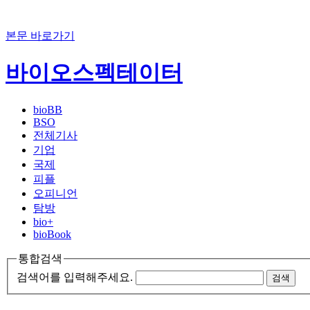
본문 바로가기
바이오스펙테이터
bioBB
BSO
전체기사
기업
국제
피플
오피니언
탐방
bio+
bioBook
통합검색
검색어를 입력해주세요.
검색