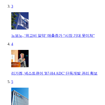
3
노보노, ‘위고비 알약’ 매출증가 “시장 기대 못미쳐”
4
리가켐, 넥스트큐어 'B7-H4 ADC' 단독개발 권리 확보
5