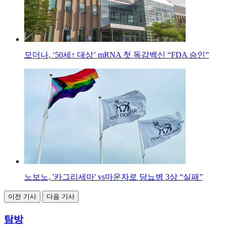
모더나, ‘50세↑ 대상’ mRNA 첫 독감백신 “FDA 승인”
노보노, '카그리세마' vs마운자로 당뇨병 3상 “실패”
이전 기사
다음 기사
탐방