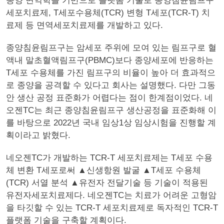
종양 면역학을 기반으로 플랫폼 기술로 종양침윤림프구
세포치료제, T세포수용체(TCR) 변형 T세포(TCR-T) 치
료제 등 면역세포치료제를 개발하고 있다.
종양침윤림프구는 암세포 주위에 모여 있는 림프구로 혈
액내 말초혈액림프구(PBMC)보다 종양세포에 반응하는
T세포 수용체를 가진 림프구의 비율이 높아 더 효과적으
로 종양을 공격할 수 있다고 회사는 설명했다. 다만 그동
안 생산 공정 표준화가 어렵다는 점이 한계점이었다. 네
오젠TC는 최근 종양침윤림프구 생산공정을 표준화해 이
를 바탕으로 2022년 국내 임상1상 임상시험을 진행할 계
획이라고 밝혔다.
네오젠TC가 개발하는 TCR-T 세포치료제는 T세포 수용
체 변환 T세포로써 ▲신생항원 발굴 ▲T세포 수용체
(TCR) 서열 분석 ▲유전자 전달기술 등 기술이 적용된
유전자세포치료제다. 네오젠TC는 치료가 어려운 고형암
을 타깃할 수 있는 TCR-T 세포치료제로 독자적인 TCR-T
플랫폼 기술을 구축할 계획이다.