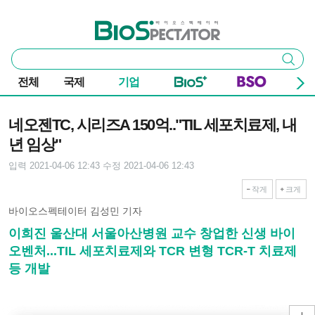
본문 바로가기
주요 메뉴
바이오스펙테이터
통
검색
합
검
전체
국제
기업
색
기사본문
네오젠TC, 시리즈A 150억.."TIL 세포치료제, 내
년 임상"
입력 2021-04-06 12:43
수정 2021-04-06 12:43
작게
크게
바이오스펙테이터 김성민 기자
이희진 울산대 서울아산병원 교수 창업한 신생 바이
오벤처...TIL 세포치료제와 TCR 변형 TCR-T 치료제
등 개발