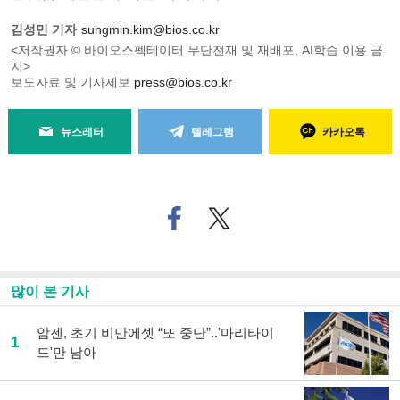
김성민 기자
sungmin.kim@bios.co.kr
<저작권자 © 바이오스펙테이터 무단전재 및 재배포, AI학습 이용 금
지>
보도자료 및 기사제보
press@bios.co.kr
뉴스레터
텔레그램
카카오톡
페
트위
이
터로
스
기사
북
공유
으
하기
많이 본 기사
로
기
사
암젠, 초기 비만에셋 “또 중단”..'마리타이
1
공
드'만 남아
유
하
기