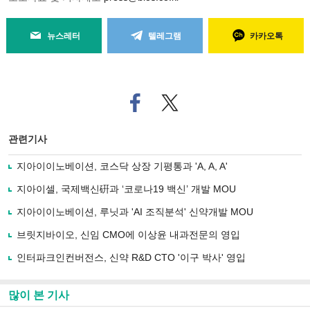
뉴스레터
텔레그램
카카오톡
페
트위
이
터로
스
기사
북
공유
관련기사
으
하기
로
지아이이노베이션, 코스닥 상장 기평통과 'A, A, A'
기
사
지아이셀, 국제백신硏과 ‘코로나19 백신’ 개발 MOU
공
유
지아이이노베이션, 루닛과 'AI 조직분석' 신약개발 MOU
하
브릿지바이오, 신임 CMO에 이상윤 내과전문의 영입
기
인터파크인컨버전스, 신약 R&D CTO '이구 박사' 영입
많이 본 기사