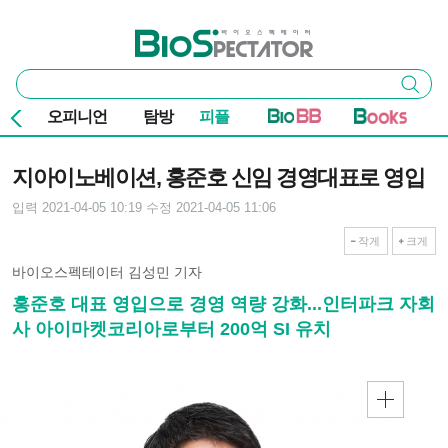
본문 바로가기
주요 메뉴
바이오스펙테이터
통
검색
합
검
오피니언
탐방
피플
색
기사본문
지아이노베이션, 홍준호 신임 경영대표로 영입
입력 2021-04-05 10:19
수정 2021-04-05 11:06
작게
크게
바이오스펙테이터 김성민 기자
홍준호 대표 영입으로 경영 역량 강화...인터파크 자회
사 아이마켓코리아로부터 200억 SI 유치