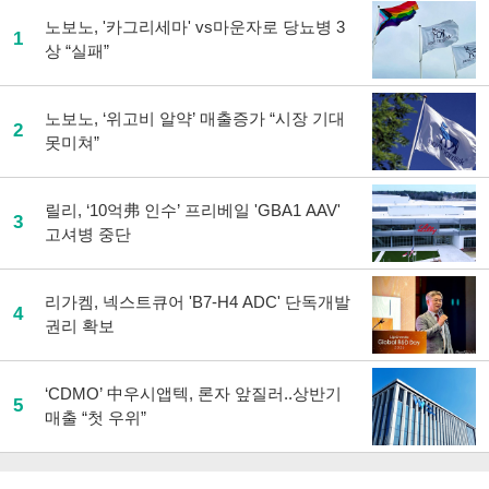
노보노, '카그리세마' vs마운자로 당뇨병 3
1
상 “실패”
노보노, ‘위고비 알약’ 매출증가 “시장 기대
2
못미쳐”
릴리, ‘10억弗 인수’ 프리베일 'GBA1 AAV'
3
고셔병 중단
리가켐, 넥스트큐어 'B7-H4 ADC' 단독개발
4
권리 확보
‘CDMO’ 中우시앱텍, 론자 앞질러..상반기
5
매출 “첫 우위”