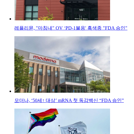
레플리뮨, "마침내" OV ‘PD-1불응' 흑색종 "FDA 승인"
모더나, ‘50세↑ 대상’ mRNA 첫 독감백신 “FDA 승인”