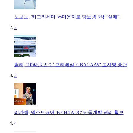
노보노, '카그리세마' vs마운자로 당뇨병 3상 “실패”
2
릴리, ‘10억弗 인수’ 프리베일 'GBA1 AAV' 고셔병 중단
3
리가켐, 넥스트큐어 'B7-H4 ADC' 단독개발 권리 확보
4