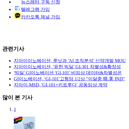
뉴스레터 구독 신청
텔레그램 가입
카카오톡 채널 가입
관련기사
지아이이노베이션, 루닛과 'AI 조직분석' 신약개발 MOU
지아이이노베이션, '유한 빅딜' GI-301 차별성&확장성
'빅딜' GI이노베이션 'GI-101' 비임상 데이터&차별성은
GI이노베이션, ‘GI-101'고형암 1/2상 "이달중 韓.美 IND"
지아이-MSD, 'GI-101+키트루다' 공동임상 계약
많이 본 기사
1