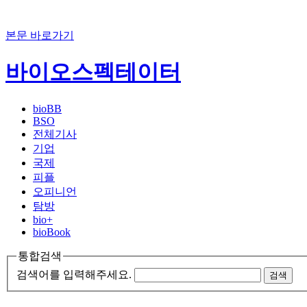
본문 바로가기
바이오스펙테이터
bioBB
BSO
전체기사
기업
국제
피플
오피니언
탐방
bio+
bioBook
통합검색
검색어를 입력해주세요.
검색