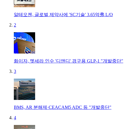
알테오젠, 글로벌 제약사에 'SC기술' 3.65억弗 L/O
2
화이자, 멧세라 인수 '디앤디' 경구용 GLP-1 "개발중단"
3
BMS, AR 분해제·CEACAM5 ADC 등 "개발중단"
4