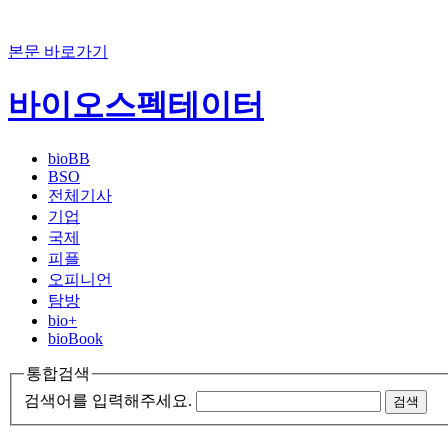
본문 바로가기
바이오스펙테이터
bioBB
BSO
전체기사
기업
국제
피플
오피니언
탐방
bio+
bioBook
통합검색
검색어를 입력해주세요.
검색