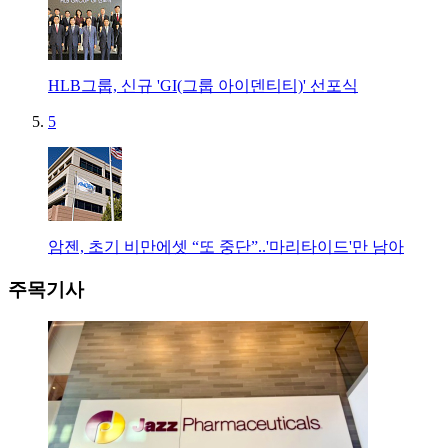
HLB그룹, 신규 'GI(그룹 아이덴티티)' 선포식
5
암젠, 초기 비만에셋 “또 중단”..'마리타이드'만 남아
주목기사