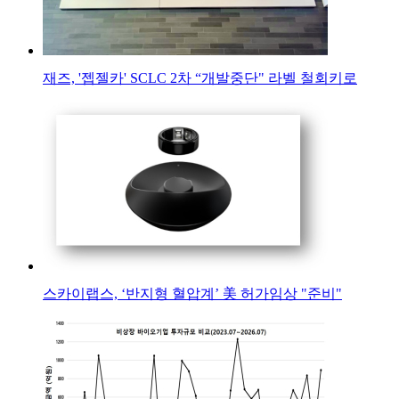
재즈, '젭젤카' SCLC 2차 “개발중단" 라벨 철회키로
스카이랩스, ‘반지형 혈압계’ 美 허가임상 "준비"