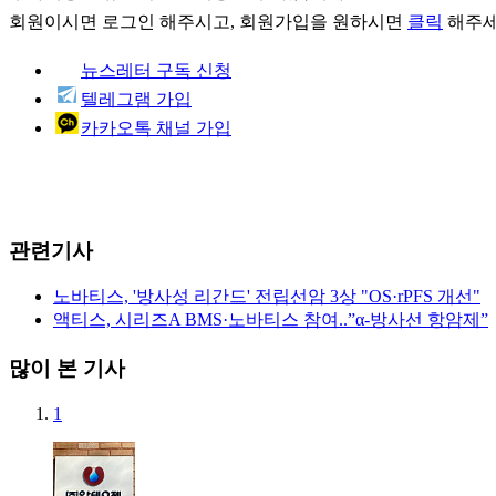
회원이시면
로그인
해주시고, 회원가입을 원하시면
클릭
해주세
뉴스레터 구독 신청
텔레그램 가입
카카오톡 채널 가입
관련기사
노바티스, '방사성 리간드' 전립선암 3상 "OS·rPFS 개선"
액티스, 시리즈A BMS·노바티스 참여..”α-방사선 항암제”
많이 본 기사
1