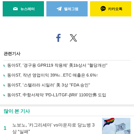
뉴스레터
텔레그램
카카오톡
페
트위
이
터로
스
기사
북
공유
관련기사
으
하기
로
동아ST, '경구용 GPR119 작용제' 美1b상서 "혈당개선"
기
사
동아ST, 작년 영업이익 39%↓..ETC 매출은 6.6%↑
공
유
동아ST, '스텔라라 시밀러' 美 3상 "FDA 승인"
하
동아ST, 中항서제약 'PD-L1/TGF-βRII' 1100만弗 도입
기
많이 본 기사
노보노, '카그리세마' vs마운자로 당뇨병 3
1
상 “실패”