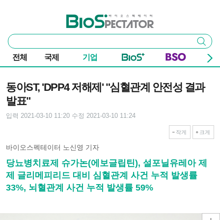
본문 바로가기
주요 메뉴
바이오스펙테이터
통
검색
합
검
전체
국제
기업
색
기사본문
동아ST, 'DPP4 저해제' "심혈관계 안전성 결과
발표"
입력 2021-03-10 11:20
수정 2021-03-10 11:24
작게
크게
바이오스펙테이터 노신영 기자
당뇨병치료제 슈가논(에보글립틴), 설포닐유레아 제
제 글리메피리드 대비 심혈관계 사건 누적 발생률
33%, 뇌혈관계 사건 누적 발생률 59%