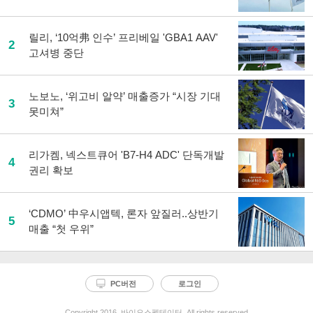
릴리, ‘10억弗 인수’ 프리베일 'GBA1 AAV'
2
고셔병 중단
노보노, ‘위고비 알약’ 매출증가 “시장 기대
3
못미쳐”
리가켐, 넥스트큐어 'B7-H4 ADC' 단독개발
4
권리 확보
‘CDMO’ 中우시앱텍, 론자 앞질러..상반기
5
매출 “첫 우위”
PC버전
로그인
Copyright 2016. 바이오스펙테이터. All rights reserved