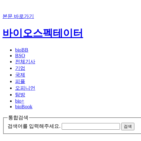
본문 바로가기
바이오스펙테이터
bioBB
BSO
전체기사
기업
국제
피플
오피니언
탐방
bio+
bioBook
통합검색
검색어를 입력해주세요.
검색