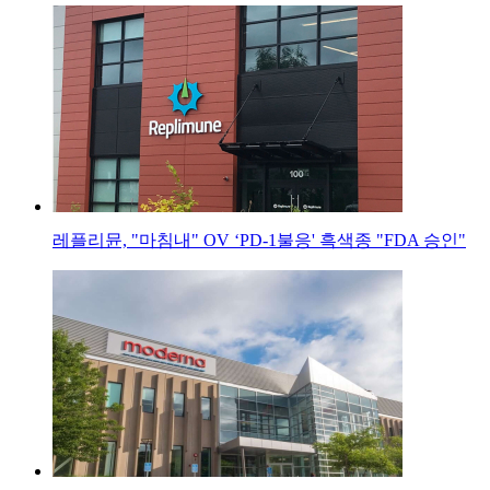
레플리뮨, "마침내" OV ‘PD-1불응' 흑색종 "FDA 승인"