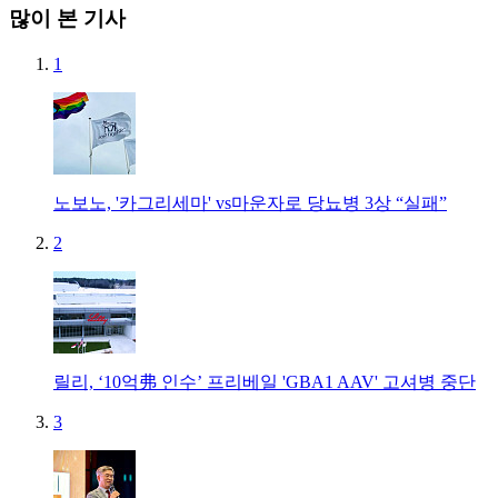
많이 본 기사
1
노보노, '카그리세마' vs마운자로 당뇨병 3상 “실패”
2
릴리, ‘10억弗 인수’ 프리베일 'GBA1 AAV' 고셔병 중단
3