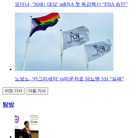
모더나, ‘50세↑ 대상’ mRNA 첫 독감백신 “FDA 승인”
노보노, '카그리세마' vs마운자로 당뇨병 3상 “실패”
이전 기사
다음 기사
탐방