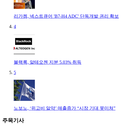
리가켐, 넥스트큐어 'B7-H4 ADC' 단독개발 권리 확보
4
블랙록, 알테오젠 지분 5.03% 취득
5
노보노, ‘위고비 알약’ 매출증가 “시장 기대 못미쳐”
주목기사