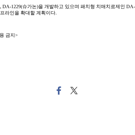
 DA-1229(슈가논)을 개발하고 있으며 패치형 치매치료제인 DA-
프라인을 확대할 계획이다.
용 금지>
페
트
이
위
스
터
북
로
으
기
로
사
기
공
사
유