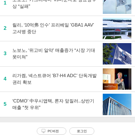
1
상 “실패”
릴리, ‘10억弗 인수’ 프리베일 'GBA1 AAV'
2
고셔병 중단
노보노, ‘위고비 알약’ 매출증가 “시장 기대
3
못미쳐”
리가켐, 넥스트큐어 'B7-H4 ADC' 단독개발
4
권리 확보
‘CDMO’ 中우시앱텍, 론자 앞질러..상반기
5
매출 “첫 우위”
PC버전
로그인