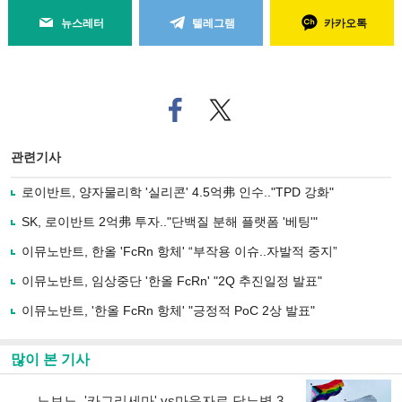
뉴스레터
텔레그램
카카오톡
페
트위
이
터로
스
기사
북
공유
관련기사
으
하기
로
로이반트, 양자물리학 '실리콘' 4.5억弗 인수.."TPD 강화"
기
사
SK, 로이반트 2억弗 투자.."단백질 분해 플랫폼 '베팅'"
공
유
이뮤노반트, 한올 'FcRn 항체' “부작용 이슈..자발적 중지”
하
이뮤노반트, 임상중단 '한올 FcRn' "2Q 추진일정 발표"
기
이뮤노반트, '한올 FcRn 항체' "긍정적 PoC 2상 발표"
많이 본 기사
노보노, '카그리세마' vs마운자로 당뇨병 3