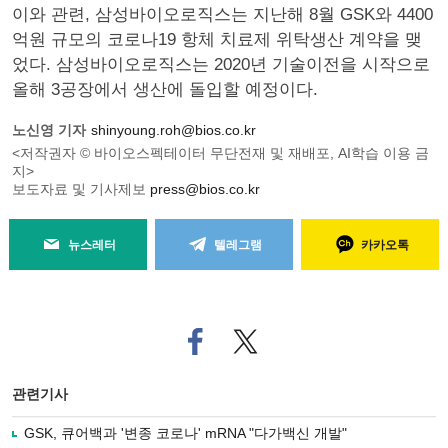
이와 관련, 삼성바이오로직스는 지난해 8월 GSK와 4400
억원 규모의 코로나19 항체 치료제 위탁생산 계약을 맺
었다. 삼성바이오로직스는 2020년 기술이전을 시작으로
올해 3공장에서 생산에 돌입할 예정이다.
노신영 기자
shinyoung.roh@bios.co.kr
<저작권자 © 바이오스펙테이터 무단전재 및 재배포, AI학습 이용 금
지>
보도자료 및 기사제보
press@bios.co.kr
뉴스레터
텔레그램
카카오톡
페
트위
이
터로
스
기사
북
공유
관련기사
으
하기
로
GSK, 큐어백과 '변종 코로나' mRNA "다가백신 개발"
기