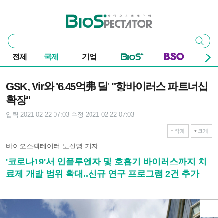
본문 바로가기
주요 메뉴
바이오스펙테이터
통
검색
합
검
전체
국제
기업
색
기사본문
GSK, Vir와 '6.45억弗 딜' "항바이러스 파트너십
확장"
입력 2021-02-22 07:03
수정 2021-02-22 07:03
작게
크게
바이오스펙테이터 노신영 기자
'코로나19'서 인플루엔자 및 호흡기 바이러스까지 치
료제 개발 범위 확대..신규 연구 프로그램 2건 추가