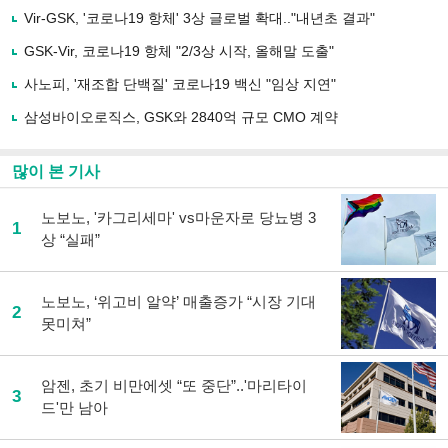
사
Vir-GSK, '코로나19 항체' 3상 글로벌 확대.."내년초 결과"
공
유
GSK-Vir, 코로나19 항체 "2/3상 시작, 올해말 도출"
하
사노피, '재조합 단백질' 코로나19 백신 "임상 지연"
기
삼성바이오로직스, GSK와 2840억 규모 CMO 계약
많이 본 기사
노보노, '카그리세마' vs마운자로 당뇨병 3
1
상 “실패”
노보노, ‘위고비 알약’ 매출증가 “시장 기대
2
못미쳐”
암젠, 초기 비만에셋 “또 중단”..'마리타이
3
드'만 남아